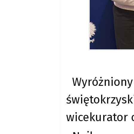
Wyróżni
świętokrzys
wicekurator 