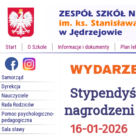
Start
O Szkole
Informacje i dokumenty
Plan le
WYDARZE
Samorząd
Dyrekcja
Stypendyś
Nauczyciele
Rada Rodziców
nagrodzeni 
Pomoc psychologiczno-
pedagogiczna
16-01-2026
Sala sławy