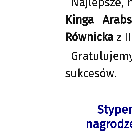
Najlepsze, 
Kinga Arabs
Równicka
z I
Gratulujem
sukcesów.
Stype
nagrodze