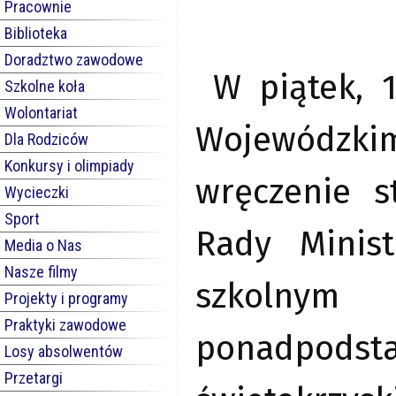
Pracownie
Biblioteka
Doradztwo zawodowe
W piątek, 
Szkolne koła
Wolontariat
Wojewódzki
Dla Rodziców
Konkursy i olimpiady
wręczenie s
Wycieczki
Sport
Rady Minis
Media o Nas
Nasze filmy
szkolnym
Projekty i programy
Praktyki zawodowe
ponadpo
Losy absolwentów
Przetargi