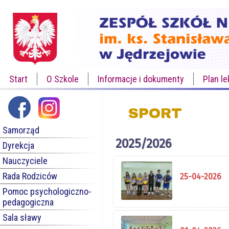
Start
O Szkole
Informacje i dokumenty
Plan le
SPORT
Samorząd
2025/2026
Dyrekcja
Nauczyciele
Rada Rodziców
25-04-2026
Pomoc psychologiczno-
pedagogiczna
Sala sławy