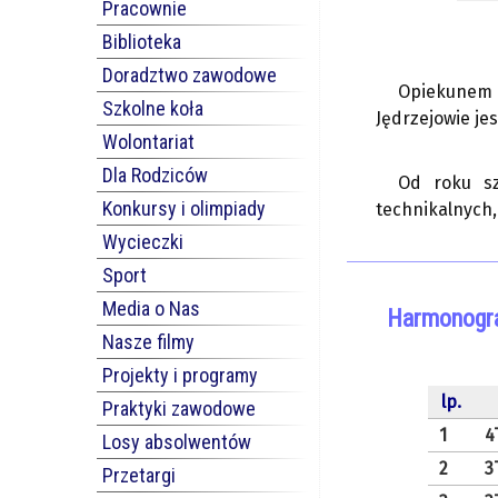
Pracownie
Biblioteka
Doradztwo zawodowe
Opiekunem p
Szkolne koła
Jędrzejowie je
Wolontariat
Dla Rodziców
Od roku sz
Konkursy i olimpiady
technikalnych,
Wycieczki
Sport
Media o Nas
Harmonogra
Nasze filmy
Projekty i programy
lp.
Praktyki zawodowe
1
4
Losy absolwentów
2
3
Przetargi