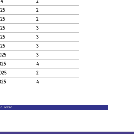
24
2
025
2
025
2
025
3
025
3
025
3
025
3
025
4
2025
2
025
4
zejowie