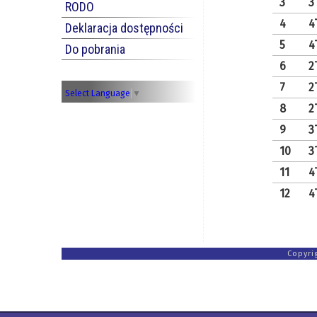
3
3
RODO
4
4
Deklaracja dostępności
5
4
Do pobrania
6
2
7
2
Select Language
▼
8
2
9
3
10
3
11
4
12
4
Copyri