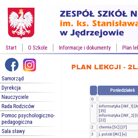
Start
O Szkole
Informacje i dokumenty
Plan le
PLAN LEKCJI - 2
Samorząd
Dyrekcja
Poniedziałek
Nauczyciele
0
Rada Rodziców
1
informatyka [INF_1] [A
[35]
Pomoc psychologiczno-
informatyka [INF_2] [
[22]
pedagogiczna
2
chemia [SC] [27]
Sala sławy
3
j. polski [MC] [4]