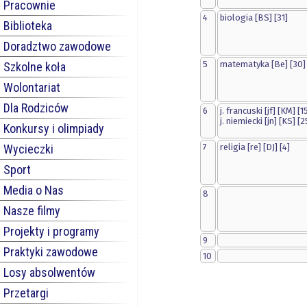
Pracownie
4
biologia [BS] [31]
Biblioteka
Doradztwo zawodowe
5
matematyka [Be] [30]
Szkolne koła
Wolontariat
Dla Rodziców
6
j. francuski [jf] [KM] [1
j. niemiecki [jn] [KS] [2
Konkursy i olimpiady
Wycieczki
7
religia [re] [DJ] [4]
Sport
Media o Nas
8
Nasze filmy
Projekty i programy
9
Praktyki zawodowe
10
Losy absolwentów
Przetargi