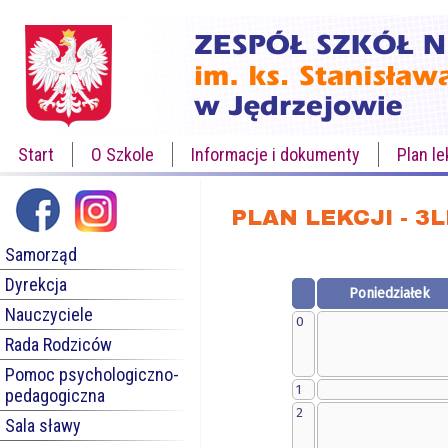
Start
O Szkole
Informacje i dokumenty
Plan le
PLAN LEKCJI - 3
Samorząd
Dyrekcja
Poniedziałek
Nauczyciele
0
Rada Rodziców
Pomoc psychologiczno-
1
pedagogiczna
2
Sala sławy