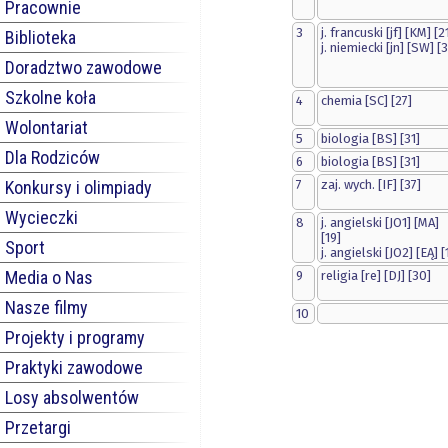
Pracownie
3
j. francuski [jf] [KM] [2
Biblioteka
j. niemiecki [jn] [SW] [3
Doradztwo zawodowe
Szkolne koła
4
chemia [SC] [27]
Wolontariat
5
biologia [BS] [31]
Dla Rodziców
6
biologia [BS] [31]
Konkursy i olimpiady
7
zaj. wych. [IF] [37]
Wycieczki
8
j. angielski [JO1] [MA]
[19]
Sport
j. angielski [JO2] [EĄ] [
Media o Nas
9
religia [re] [DJ] [30]
Nasze filmy
10
Projekty i programy
Praktyki zawodowe
Losy absolwentów
Przetargi