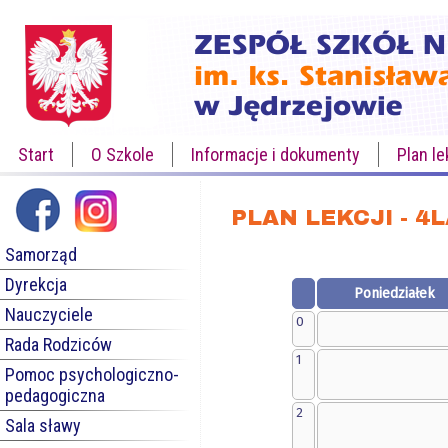
Start
O Szkole
Informacje i dokumenty
Plan le
PLAN LEKCJI - 4
Samorząd
Dyrekcja
Poniedziałek
Nauczyciele
0
Rada Rodziców
1
Pomoc psychologiczno-
pedagogiczna
2
Sala sławy