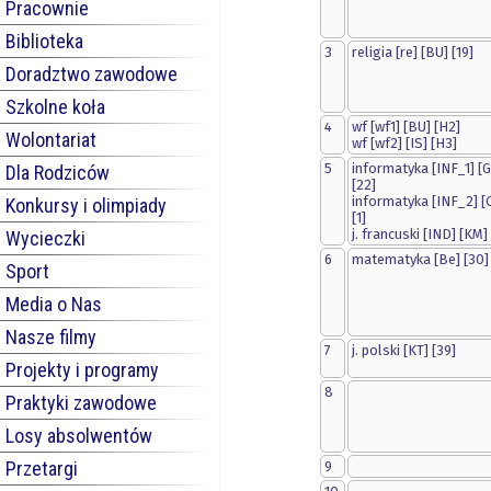
Pracownie
Biblioteka
3
religia [re] [BU] [19]
Doradztwo zawodowe
Szkolne koła
4
wf [wf1] [BU] [H2]
Wolontariat
wf [wf2] [IS] [H3]
5
informatyka [INF_1] [
Dla Rodziców
[22]
informatyka [INF_2] [C
Konkursy i olimpiady
[1]
j. francuski [IND] [KM]
Wycieczki
6
matematyka [Be] [30]
Sport
Media o Nas
Nasze filmy
7
j. polski [KT] [39]
Projekty i programy
8
Praktyki zawodowe
Losy absolwentów
Przetargi
9