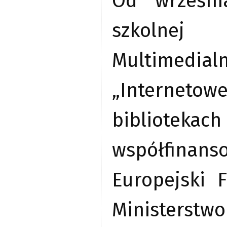
Od wrześni
szkolnej 
Multimedial
„Internetow
bibliotek
współfinan
Europejski 
Ministerstw