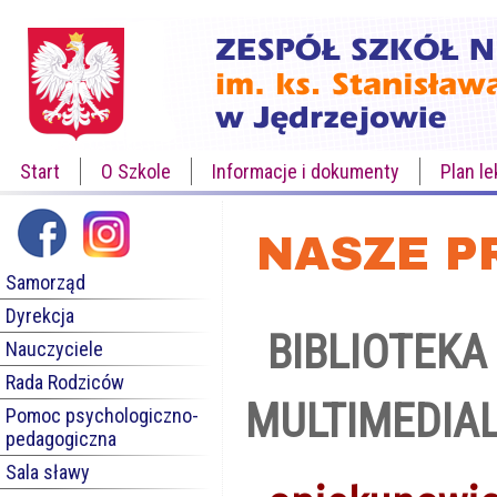
Start
O Szkole
Informacje i dokumenty
Plan le
NASZE P
Samorząd
Dyrekcja
BIBLIOT
Nauczyciele
Rada Rodziców
MULTIMEDIALN
Pomoc psychologiczno-
pedagogiczna
Sala sławy