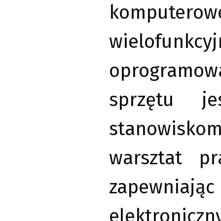
komputerowe
wielofunk
oprogramowa
sprzętu je
stanowisko
warsztat p
zapewnia
elektroniczn