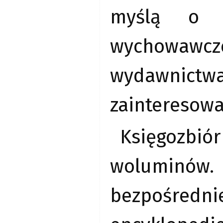
myślą o r
wychowawc
wydawnict
zainteresowa
Księgozbió
woluminów.
bezpośredn