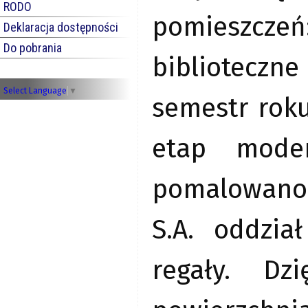
RODO
pomieszczeń:
Deklaracja dostępności
Do pobrania
biblioteczne
Select Language
▼
semestr roku
etap moder
pomalowano w
S.A. oddzi
regały. Dz