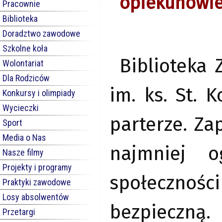
opiekunowie
Pracownie
Biblioteka
Doradztwo zawodowe
Szkolne koła
Biblioteka
Wolontariat
Dla Rodziców
im. ks. St. 
Konkursy i olimpiady
Wycieczki
parterze. Za
Sport
Media o Nas
najmniej o
Nasze filmy
Projekty i programy
społecznośc
Praktyki zawodowe
Losy absolwentów
bezpieczną
Przetargi