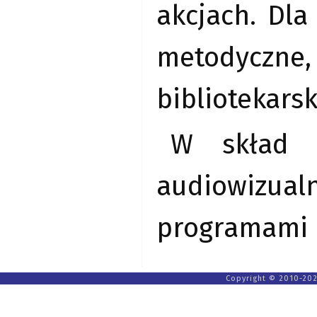
akcjach. Dl
metodyczne,
bibliotekarsk
W skład k
audiowizual
programami m
Copyright © 2010-202