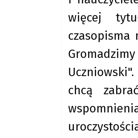
więcej tyt
czasopisma m
Gromadzimy 
Uczniowski"
chcą zabra
wspomnie
uroczystoś