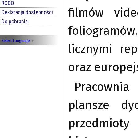
RODO
filmów vid
Deklaracja dostępności
Do pobrania
foliogramó
Select Language
▼
licznymi re
oraz europej
Pracownia
plansze dyd
przedmioty