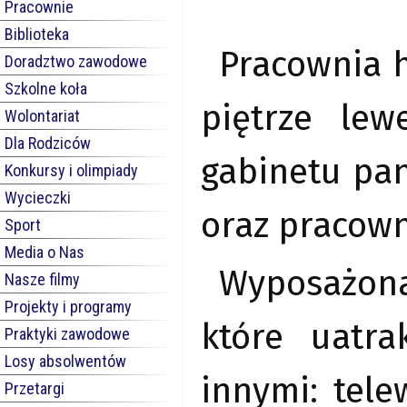
Pracownie
Biblioteka
Pracownia h
Doradztwo zawodowe
Szkolne koła
piętrze lew
Wolontariat
Dla Rodziców
gabinetu pan
Konkursy i olimpiady
Wycieczki
oraz pracown
Sport
Media o Nas
Wyposażona
Nasze filmy
Projekty i programy
które uatra
Praktyki zawodowe
Losy absolwentów
innymi: tele
Przetargi