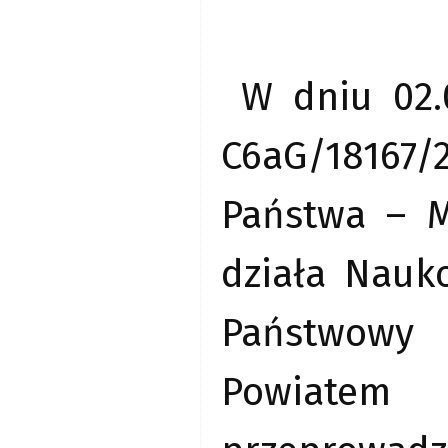
W dniu 02.
C6aG/1816
Państwa – M
działa Nauk
Państwowy 
Powiatem