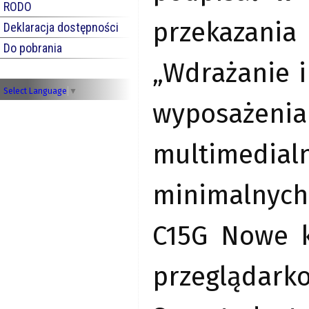
RODO
przekazania
Deklaracja dostępności
Do pobrania
„Wdrażanie 
Select Language
▼
wyposażen
multimedialn
minimalnyc
C15G Nowe k
przeglądark