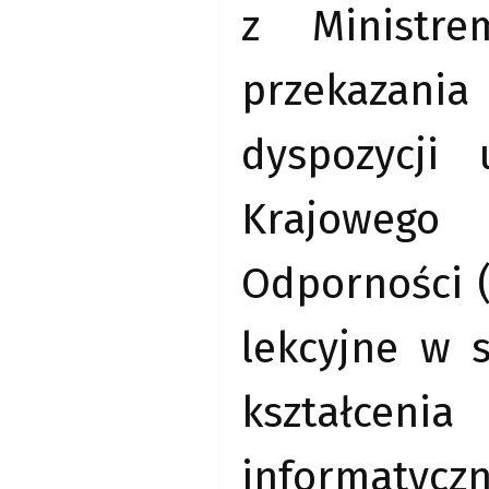
z Ministre
przekazani
dyspozycji
Krajowego
Odporności (
lekcyjne w 
kształceni
informatyc