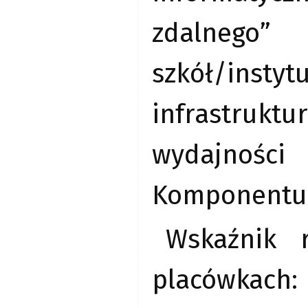
zdalnego” 
szkół/inst
infrastruk
wydajnośc
Komponentu C
Wskaźnik 
placówkach: