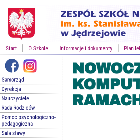
Start
O Szkole
Informacje i dokumenty
Plan le
NOWOCZ
Samorząd
KOMPUT
Dyrekcja
RAMACH
Nauczyciele
Rada Rodziców
Pomoc psychologiczno-
pedagogiczna
Sala sławy