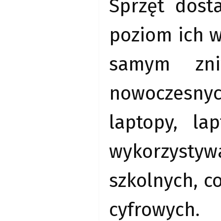
Sprzęt dos
poziom ich 
samym zni
nowoczesnyc
laptopy, la
wykorzysty
szkolnych, c
cyfrowych.