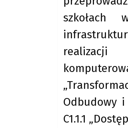
przeprowadz
szkołach 
infrastrukt
realizacj
komputerow
„Transform
Odbudowy i 
C1.1.1 „Dost