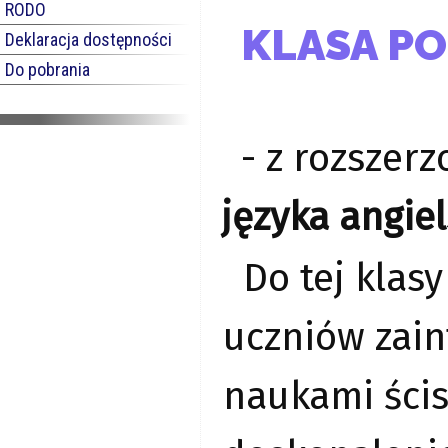
RODO
KLASA P
Deklaracja dostępności
Do pobrania
- z rozsze
języka angiel
Do tej klas
uczniów zai
naukami ścis