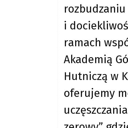
rozbudzaniu
i dociekliwoś
ramach wspó
Akademią Gó
Hutniczą w 
oferujemy m
uczęszczania
zerowy” gdzi