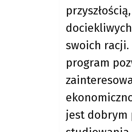
przyszłością
dociekliwych
swoich racji
program poz
zainteresow
ekonomiczno
jest dobrym