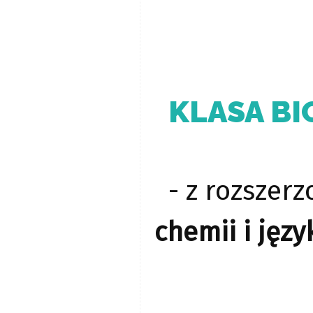
KLASA B
- z rozsze
chemii i języ