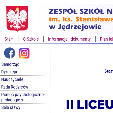
Start
O Szkole
Informacje i dokumenty
Plan le
Samorząd
Star
Dyrekcja
Nauczyciele
Rada Rodziców
Pomoc psychologiczno-
II LIC
pedagogiczna
Sala sławy