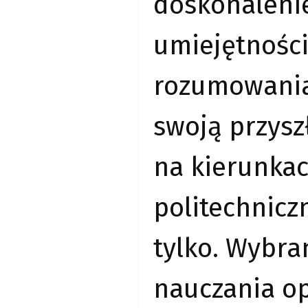
doskonalen
umiejętności
rozumowania
swoją przysz
na kierunka
politechniczn
tylko. Wybr
nauczania op