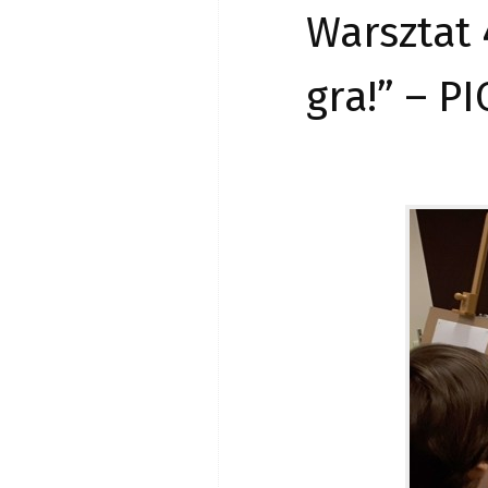
Warsztat 
gra!” – P