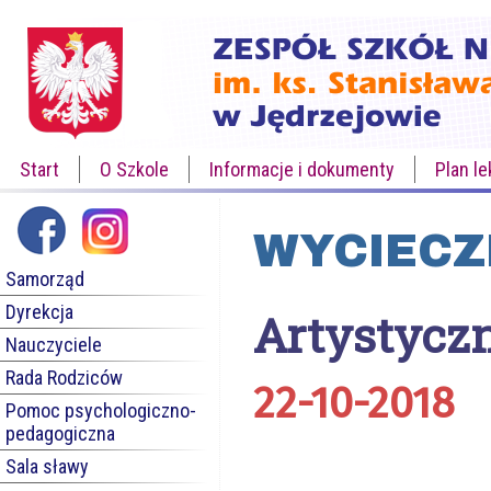
Start
O Szkole
Informacje i dokumenty
Plan le
WYCIECZ
Samorząd
Dyrekcja
Artystyczn
Nauczyciele
Rada Rodziców
22-10-2018
Pomoc psychologiczno-
pedagogiczna
Sala sławy