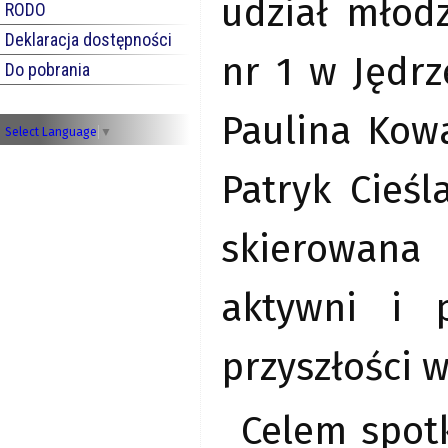
udział młod
RODO
Deklaracja dostępności
nr 1 w Jędrz
Do pobrania
Paulina Kowa
Select Language
▼
Patryk Cieśl
skierowana
aktywni i 
przyszłości w
Celem spot