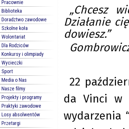
Pracownie
„Chcesz wi
Biblioteka
Działanie cię
Doradztwo zawodowe
Szkolne koła
dowiesz.”
Wolontariat
Gombrowicz,
Dla Rodziców
Konkursy i olimpiady
Wycieczki
Sport
22 paździe
Media o Nas
Nasze filmy
da Vinci w 
Projekty i programy
Praktyki zawodowe
wydarzenia “
Losy absolwentów
Przetargi