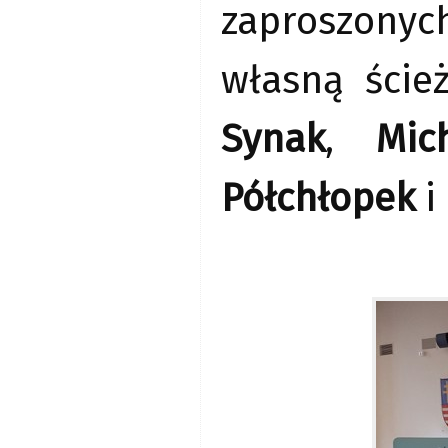
zaproszonyc
własną ście
Synak
,
Mic
Półchłopek
i