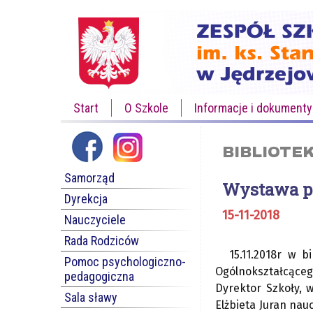
Start
O Szkole
Informacje i dokumenty
BIBLIOTE
Samorząd
Wystawa pr
Dyrekcja
15-11-2018
Nauczyciele
Rada Rodziców
15.11.2018r w 
Pomoc psychologiczno-
Ogólnokształcące
pedagogiczna
Dyrektor Szkoły, 
Sala sławy
Elżbieta Juran nau