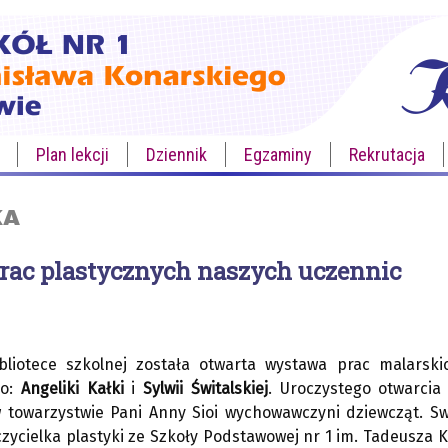
Plan lekcji
Dziennik
Egzaminy
Rekrutacja
KA
ac plastycznych naszych uczennic
bibliotece szkolnej została otwarta wystawa prac malars
go:
Angeliki Kałki
i
Sylwii Świtalskiej
. Uroczystego otwarcia
w towarzystwie Pani Anny Sioi wychowawczyni dziewcząt. Sw
czycielka plastyki ze Szkoły Podstawowej nr 1 im. Tadeusza 