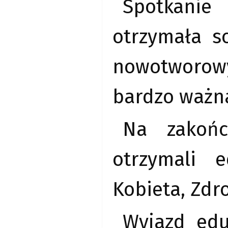
Spotkanie 
otrzymała s
nowotworowy
bardzo ważna
Na zakońc
otrzymali 
Kobieta, Zdr
Wyjazd edu