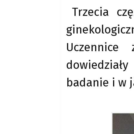
Trzecia cz
ginekologic
Uczennice 
dowiedziały
badanie i w j