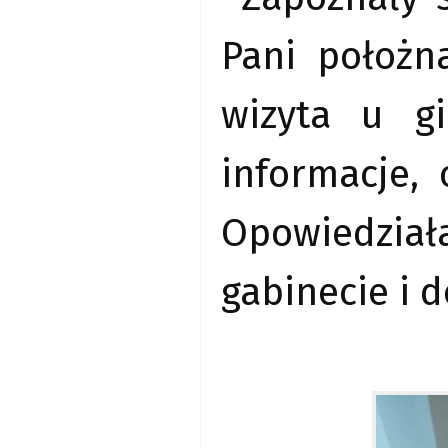
Pani położn
wizyta u g
informacje,
Opowiedział
gabinecie i d