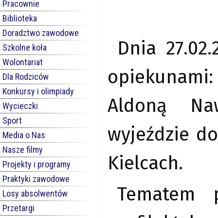
Pracownie
Biblioteka
Doradztwo zawodowe
Dnia 27.02.
Szkolne koła
Wolontariat
opiekunami
Dla Rodziców
Konkursy i olimpiady
Aldoną Naw
Wycieczki
Sport
wyjeździe d
Media o Nas
Nasze filmy
Kielcach.
Projekty i programy
Praktyki zawodowe
Tematem p
Losy absolwentów
Przetargi