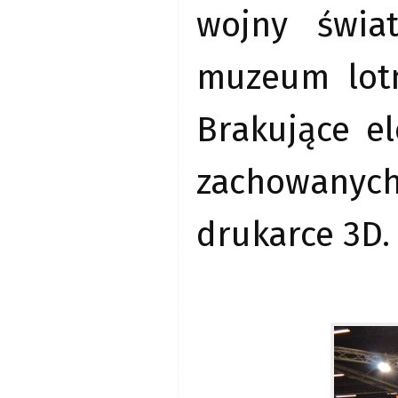
wojny świa
muzeum lotn
Brakujące e
zachowanyc
drukarce 3D.