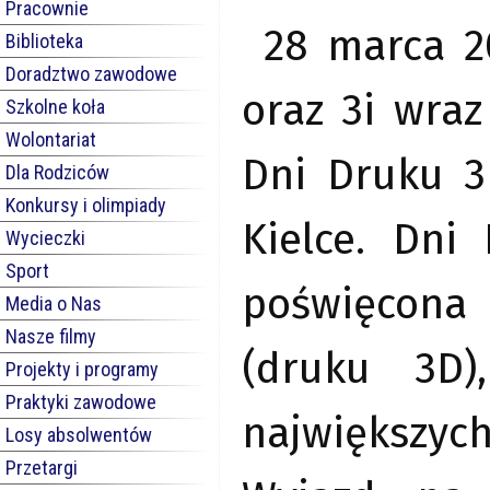
Pracownie
28 marca 20
Biblioteka
Doradztwo zawodowe
oraz 3i wraz
Szkolne koła
Wolontariat
Dni Druku 3
Dla Rodziców
Konkursy i olimpiady
Kielce. Dni
Wycieczki
Sport
poświęcona
Media o Nas
Nasze filmy
(druku 3D)
Projekty i programy
Praktyki zawodowe
największy
Losy absolwentów
Przetargi