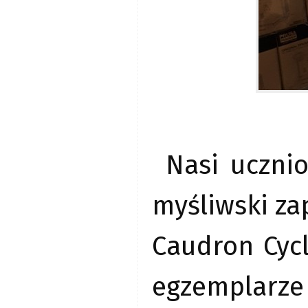
Nasi uczni
myśliwski za
Caudron Cycl
egzemplarze