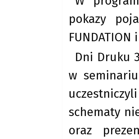
W programi
pokazy poj
FUNDATION i 
Dni Druku 3
w seminariu
uczestniczyl
schematy ni
oraz preze