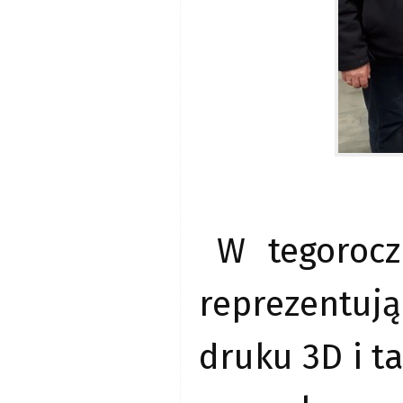
W tegorocz
reprezentu
druku 3D i t