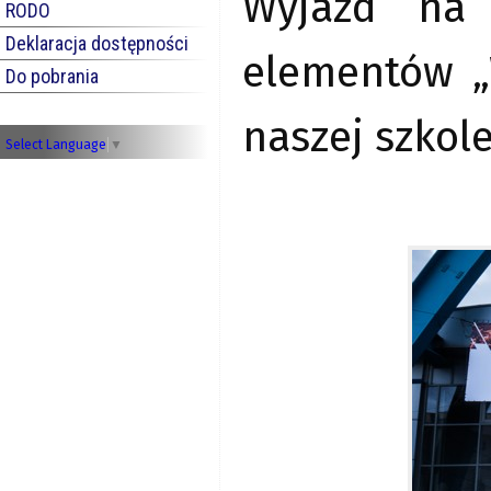
Wyjazd na 
RODO
Deklaracja dostępności
elementów 
Do pobrania
naszej szkole
Select Language
▼