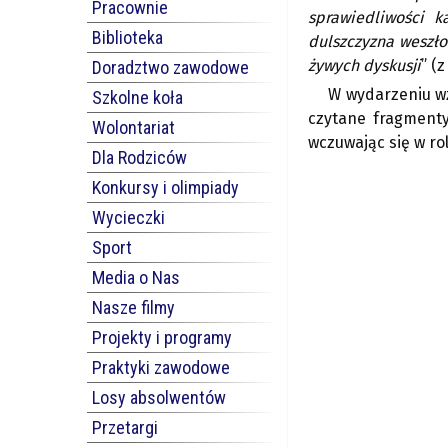
Pracownie
sprawiedliwości k
Biblioteka
dulszczyzna weszło
żywych dyskusji
” (
Doradztwo zawodowe
W wydarzeniu wz
Szkolne koła
czytane fragmenty
Wolontariat
wczuwając się w rol
Dla Rodziców
Konkursy i olimpiady
Wycieczki
Sport
Media o Nas
Nasze filmy
Projekty i programy
Praktyki zawodowe
Losy absolwentów
Przetargi