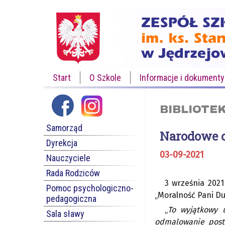
Start
O Szkole
Informacje i dokumenty
BIBLIOTE
Samorząd
Narodowe 
Dyrekcja
03-09-2021
Nauczyciele
Rada Rodziców
3 września 2021
Pomoc psychologiczno-
„Moralność Pani Dul
pedagogiczna
„
To wyjątkowy 
Sala sławy
odmalowanie posta