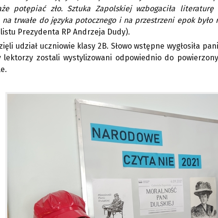
aże potępiać zło. Sztuka Zapolskiej wzbogaciła literaturę
 na trwałe do języka potocznego i na przestrzeni epok było 
z listu Prezydenta RP Andrzeja Dudy).
ięli udział uczniowie klasy 2B. Słowo wstępne wygłosiła pan
 lektorzy zostali wystylizowani odpowiednio do powierzonyc
e.