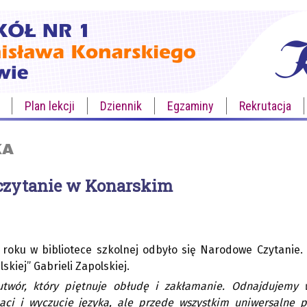
Plan lekcji
Dziennik
Egzaminy
Rekrutacja
KA
czytanie w Konarskim
 roku w bibliotece szkolnej odbyło się Narodowe Czytanie. L
skiej” Gabrieli Zapolskiej.
utwór, który piętnuje obłudę i zakłamanie. Odnajdujemy 
ci i wyczucie języka, ale przede wszystkim uniwersalne pr