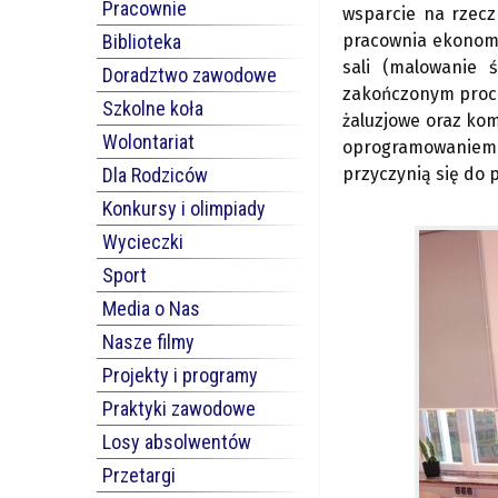
Pracownie
wsparcie na rzecz
Biblioteka
pracownia ekonomi
sali (malowanie 
Doradztwo zawodowe
zakończonym proces
Szkolne koła
żaluzjowe oraz ko
Wolontariat
oprogramowaniem i
Dla Rodziców
przyczynią się do 
Konkursy i olimpiady
Wycieczki
Sport
Media o Nas
Nasze filmy
Projekty i programy
Praktyki zawodowe
Losy absolwentów
Przetargi