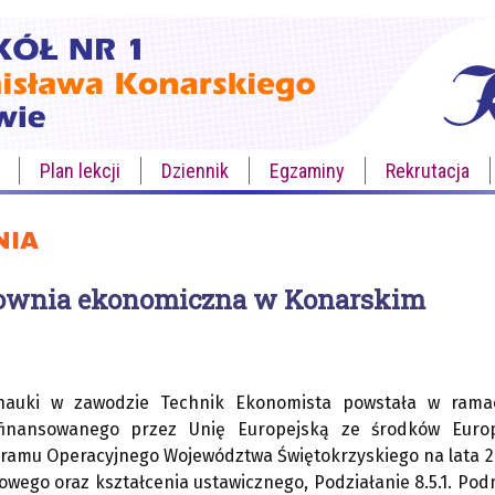
Plan lekcji
Dziennik
Egzaminy
Rekrutacja
NIA
ownia ekonomiczna w Konarskim
nauki w zawodzie Technik Ekonomista powstała w ram
inansowanego przez Unię Europejską ze środków Euro
amu Operacyjnego Województwa Świętokrzyskiego na lata 201
wego oraz kształcenia ustawicznego, Podziałanie 8.5.1. Pod