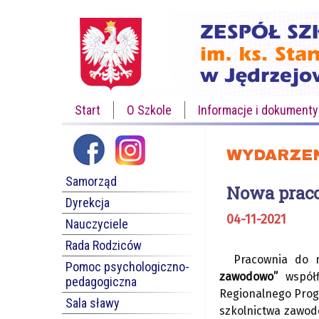
Start
O Szkole
Informacje i dokumenty
WYDARZE
Samorząd
Nowa prac
Dyrekcja
04-11-2021
Nauczyciele
Rada Rodziców
Pracownia do 
Pomoc psychologiczno-
zawodowo”
współf
pedagogiczna
Regionalnego Progr
Sala sławy
szkolnictwa zawodo