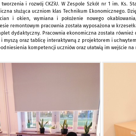
 tworzenia i rozwój CKZiU. W Zespole Szkół nr 1 im. Ks. S
czna służąca uczniom klas Technikum Ekonomicznego. Dzię
ścian i okien, wymiana i położenie nowego okablowani
ie remontowym pracownia została wyposażona w krzesełka, ł
mplet dydaktyczny. Pracownia ekonomiczna została również 
 myszą oraz tablicę interaktywną z projektorem i uchwytem
podniesienia kompetencji uczniów oraz ułatwią im wejście na 