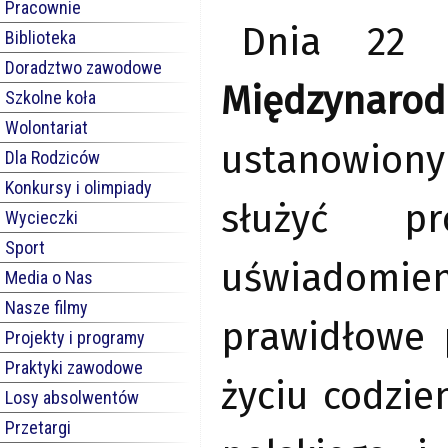
Pracownie
Dnia 22 l
Biblioteka
Doradztwo zawodowe
Międzynar
Szkolne koła
Wolontariat
ustanowion
Dla Rodziców
Konkursy i olimpiady
służyć pr
Wycieczki
Sport
uświadomie
Media o Nas
Nasze filmy
prawidłowe 
Projekty i programy
Praktyki zawodowe
życiu codzie
Losy absolwentów
Przetargi