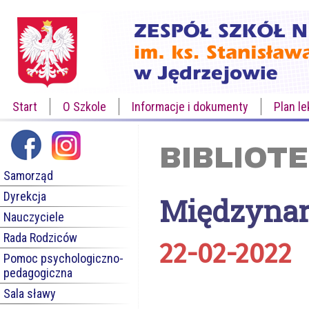
Start
O Szkole
Informacje i dokumenty
Plan le
BIBLIOT
Samorząd
Dyrekcja
Międzynar
Nauczyciele
Rada Rodziców
22-02-2022
Pomoc psychologiczno-
pedagogiczna
Sala sławy