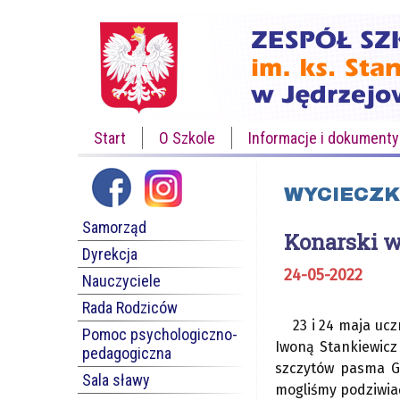
Start
O Szkole
Informacje i dokumenty
WYCIECZK
Samorząd
Konarski w
Dyrekcja
24-05-2022
Nauczyciele
Rada Rodziców
23 i 24 maja uc
Pomoc psychologiczno-
Iwoną Stankiewicz
pedagogiczna
szczytów pasma G
Sala sławy
mogliśmy podziwiać