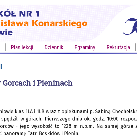
Plan lekcji
Dziennik
Egzaminy
Rekrutacja
I
 Gorcach i Pieninach
zniowie klas 1LA i 1LB wraz z opiekunami p. Sabiną Chechelsk
 spędzili w górach. Pierwszego dnia ok. godz. 10:00 rozpo
orców - jego wysokość to 1228 m n.p.m. Na samej górze 
 panoramę Tatr, Beskidów i Pienin.