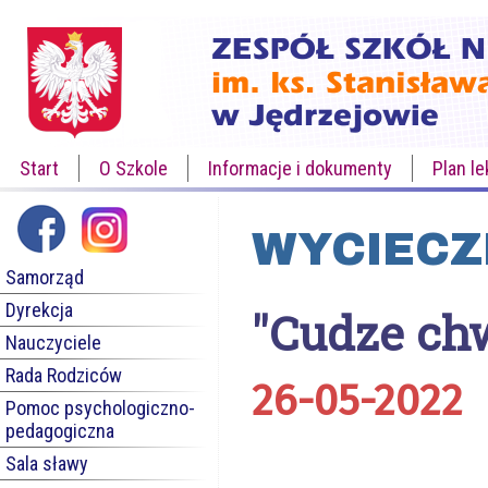
Start
O Szkole
Informacje i dokumenty
Plan le
WYCIECZ
Samorząd
Dyrekcja
"Cudze chw
Nauczyciele
Rada Rodziców
26-05-2022
Pomoc psychologiczno-
pedagogiczna
Sala sławy