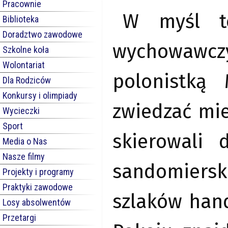
Pracownie
W myśl te
Biblioteka
Doradztwo zawodowe
wychowawc
Szkolne koła
Wolontariat
polonistką 
Dla Rodziców
Konkursy i olimpiady
zwiedzać mie
Wycieczki
Sport
skierowali 
Media o Nas
Nasze filmy
sandomierski
Projekty i programy
Praktyki zawodowe
szlaków han
Losy absolwentów
Przetargi