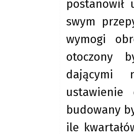
postanowił 
swym przepy
wymogi obro
otoczony b
dającymi 
ustawienie
budowany był
ile kwartałó