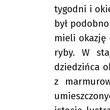
tygodni i oki
był podobno 
mieli okazję
ryby. W sta
dziedzińca o
z marmurow
umieszczony