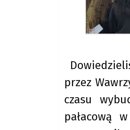
Dowiedziel
przez Wawrzy
czasu wybu
pałacową w