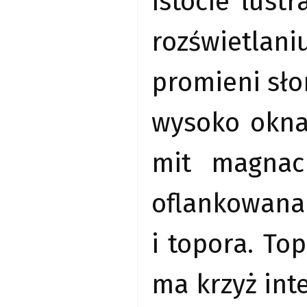
istocie lust
rozświetla
promieni sł
wysoko okna
mit magnac
oflankowana
i topora. To
ma krzyż int