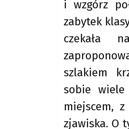
i wzgórz po
zabytek kla
czekała n
zaproponow
szlakiem kr
sobie wiele 
miejscem, z
zjawiska. O 