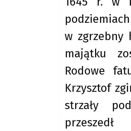
1645 r. w 
podziemiach
w zgrzebny h
majątku zo
Rodowe fat
Krzysztof zg
strzały po
przeszedł