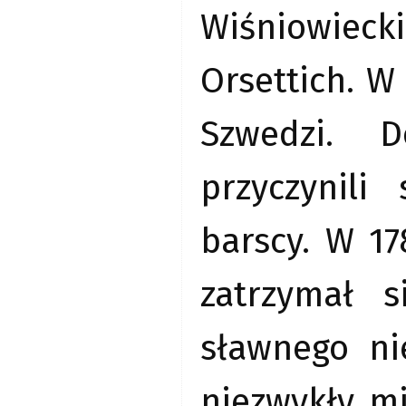
Wiśniowiec
Orsettich. W
Szwedzi. D
przyczynili
barscy. W 17
zatrzymał 
sławnego ni
niezwykły m