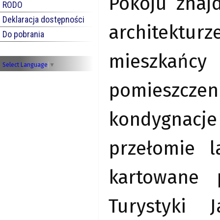
Pokoju znajd
RODO
Deklaracja dostępności
architekturz
Do pobrania
mieszkańcy
Select Language
▼
pomieszczen
kondygnacj
przełomie 
kartowane 
Turystyki 