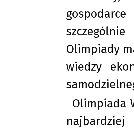
gospodarce
szczególni
Olimpiady m
wiedzy ekon
samodzielne
Olimpiada 
najbardzie