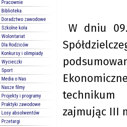
Pracownie
Biblioteka
Doradztwo zawodowe
W dniu 09.
Szkolne koła
Wolontariat
Spółdziel
Dla Rodziców
Konkursy i olimpiady
podsumowan
Wycieczki
Sport
Ekonomiczne
Media o Nas
Nasze filmy
technikum
Projekty i programy
Praktyki zawodowe
zajmując III
Losy absolwentów
Przetargi