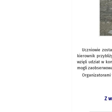
Uczniowie zost
kierownik przybliż
wzięli udział w k
mogli zaobserwowa
Organizatorami w
Z w