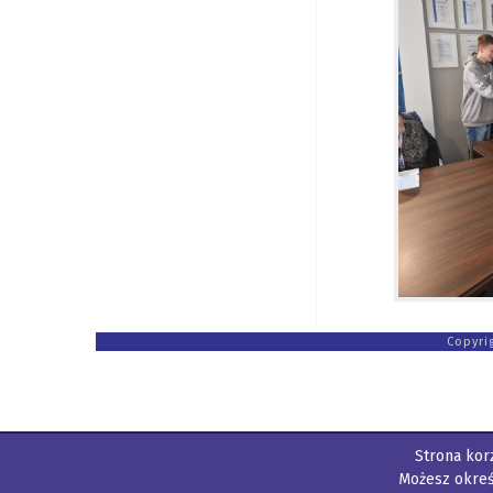
Copyri
Strona korz
Możesz okreś