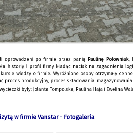
ali oprowadzeni po firmie przez panią
Paulinę Połowniak
,
yła historię i profil firmy kładąc nacisk na zagadnienia lo
onkursie wiedzy o firmie. Wyróżnione osoby otrzymały cenn
ć proces produkcyjny, proces składowania, magazynowania 
ycieczki były: Jolanta Tompolska, Paulina Haja i Ewelina Wal
izytą w firmie Vanstar - Fotogaleria