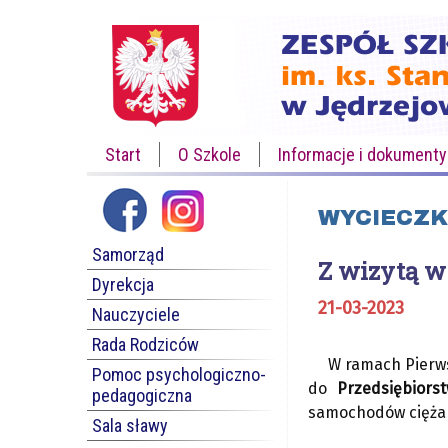
Start
O Szkole
Informacje i dokumenty
WYCIECZK
Samorząd
Z wizytą w
Dyrekcja
21-03-2023
Nauczyciele
Rada Rodziców
W ramach Pierws
Pomoc psychologiczno-
do
Przedsiębiors
pedagogiczna
samochodów ciężaro
Sala sławy