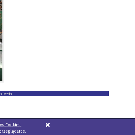
zejowie
ów Cookies.
przeglądarce.