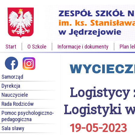
Start
O Szkole
Informacje i dokumenty
Plan le
WYCIECZ
Samorząd
Dyrekcja
Logistycy
Nauczyciele
Rada Rodziców
Logistyki 
Pomoc psychologiczno-
pedagogiczna
19-05-2023
Sala sławy