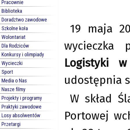
Pracownie
Biblioteka
Doradztwo zawodowe
19 maja 20
Szkolne koła
Wolontariat
wycieczka
Dla Rodziców
Konkursy i olimpiady
Logistyki w
Wycieczki
Sport
udostępnia s
Media o Nas
Nasze filmy
W skład Ślą
Projekty i programy
Praktyki zawodowe
Portowej wc
Losy absolwentów
Przetargi