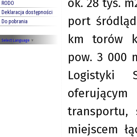
ok. 28 tys. 
RODO
Deklaracja dostępności
port śródląd
Do pobrania
km torów k
Select Language
▼
pow. 3 000 
Logistyki 
oferującym
transportu, 
miejscem łą