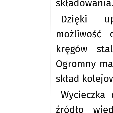
składowania
Dzięki u
możliwość 
kręgów sta
Ogromny maga
skład kolejo
Wycieczka 
źródło wie