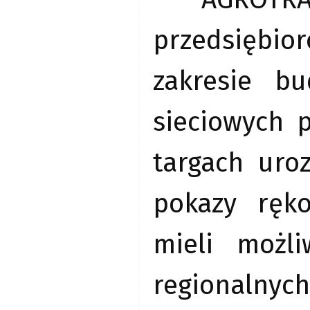
przedsiębio
zakresie b
sieciowych p
targach uro
pokazy ręko
mieli możl
regionalnyc