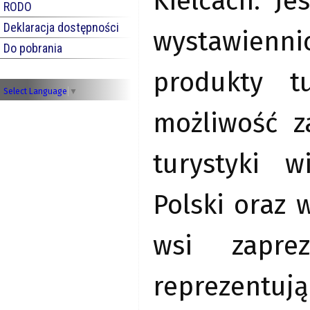
Kielcach. J
RODO
Deklaracja dostępności
wystawiennic
Do pobrania
produkty tu
Select Language
▼
możliwość z
turystyki w
Polski oraz 
wsi zapre
reprezentu