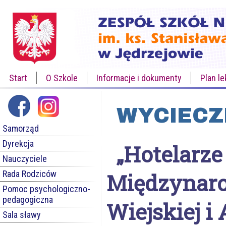
Start
O Szkole
Informacje i dokumenty
Plan le
WYCIECZ
Samorząd
Dyrekcja
„Hotelarze
Nauczyciele
Rada Rodziców
Międzynaro
Pomoc psychologiczno-
pedagogiczna
Wiejskiej 
Sala sławy