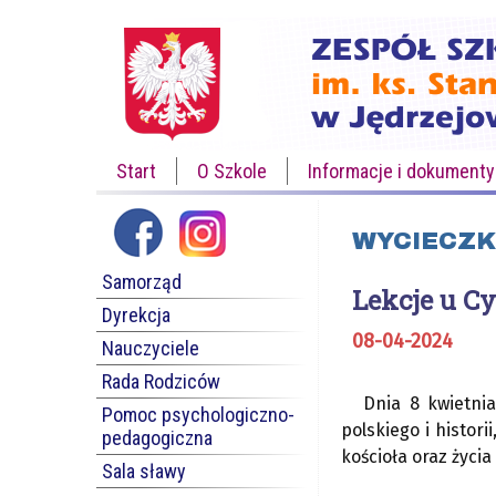
Start
O Szkole
Informacje i dokumenty
WYCIECZK
Samorząd
Lekcje u C
Dyrekcja
08-04-2024
Nauczyciele
Rada Rodziców
Dnia 8 kwietnia
Pomoc psychologiczno-
polskiego i histor
pedagogiczna
kościoła oraz życi
Sala sławy