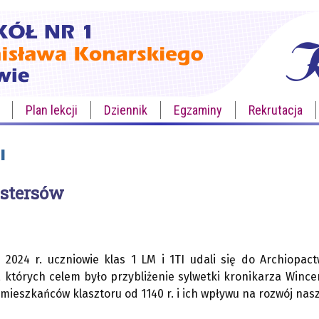
Plan lekcji
Dziennik
Egzaminy
Rekrutacja
I
ystersów
 2024 r. uczniowie klas 1 LM i 1TI udali się do Archiopac
ii, których celem było przybliżenie sylwetki kronikarza Wi
a mieszkańców klasztoru od 1140 r. i ich wpływu na rozwój nas