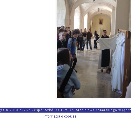
ght © 2010-2026 • Zespół Szkół nr 1 im. ks. Stanisława Konarskiego w Jędr
Informacja o cookies