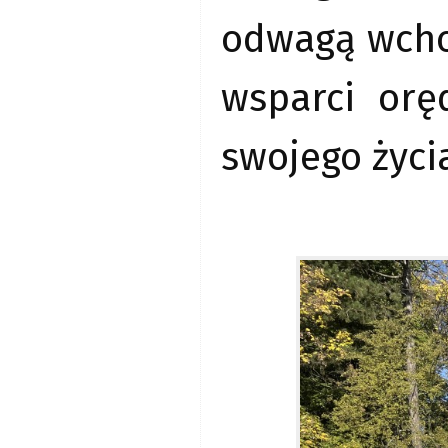
odwagą wchod
wsparci orę
swojego życia