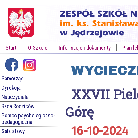
Start
O Szkole
Informacje i dokumenty
Plan le
WYCIECZ
Samorząd
Dyrekcja
XXVII Pie
Nauczyciele
Rada Rodziców
Górę
Pomoc psychologiczno-
pedagogiczna
16-10-2024
Sala sławy