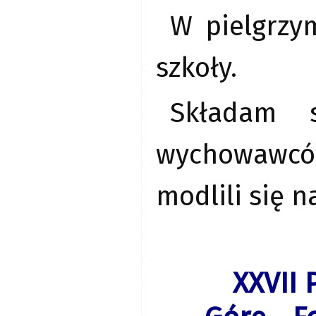
W pielgrzy
szkoły.
Składam s
wychowawcó
modlili się n
XXVII 