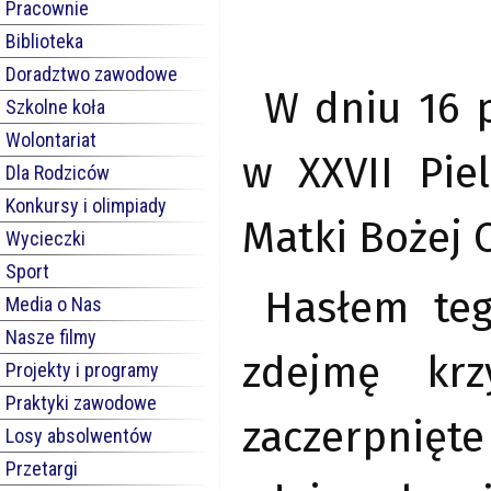
Pracownie
Biblioteka
Doradztwo zawodowe
W dniu 16 p
Szkolne koła
Wolontariat
w XXVII Pie
Dla Rodziców
Konkursy i olimpiady
Matki Bożej 
Wycieczki
Sport
Hasłem teg
Media o Nas
Nasze filmy
zdejmę krz
Projekty i programy
Praktyki zawodowe
zaczerpnięt
Losy absolwentów
Przetargi