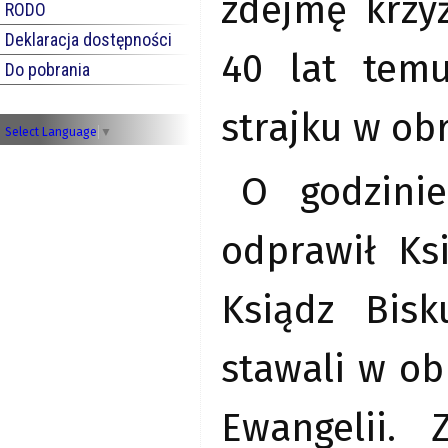
zdejmę krzyż
RODO
Deklaracja dostępności
40 lat tem
Do pobrania
strajku w ob
Select Language
▼
O godzini
odprawił Ks
Ksiądz Bis
stawali w ob
Ewangelii.