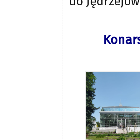
do Jędrzejow
Konars