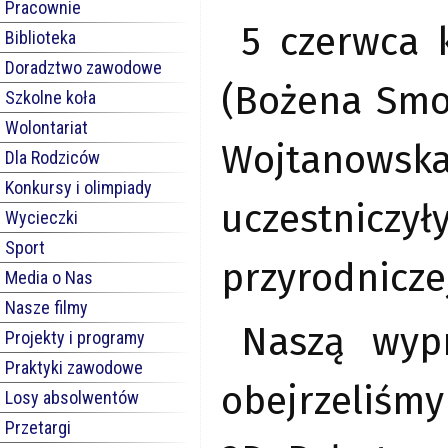
Pracownie
5 czerwca 
Biblioteka
Doradztwo zawodowe
(Bożena Smor
Szkolne koła
Wolontariat
Wojtanows
Dla Rodziców
Konkursy i olimpiady
uczestniczy
Wycieczki
Sport
przyrodnicze
Media o Nas
Nasze filmy
Naszą wypr
Projekty i programy
Praktyki zawodowe
obejrzeliśmy
Losy absolwentów
Przetargi