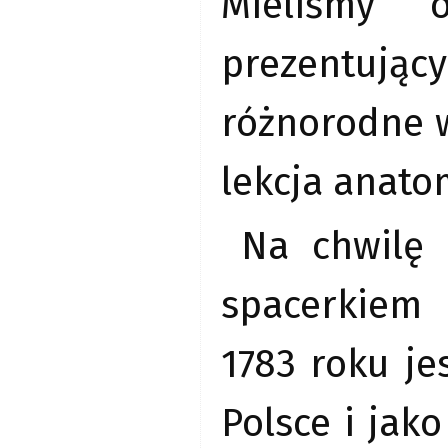
Mieliśmy o
prezentujący
różnorodne 
lekcja anatom
Na chwilę 
spacerkiem
1783 roku j
Polsce i jak