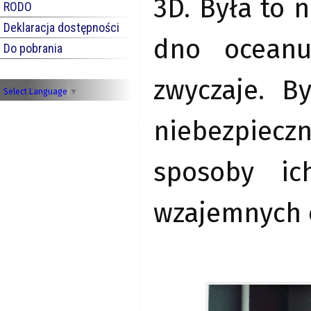
3D. Była to 
RODO
Deklaracja dostępności
dno oceanu
Do pobrania
zwyczaje. B
Select Language
▼
niebezpiec
sposoby ic
wzajemnych 