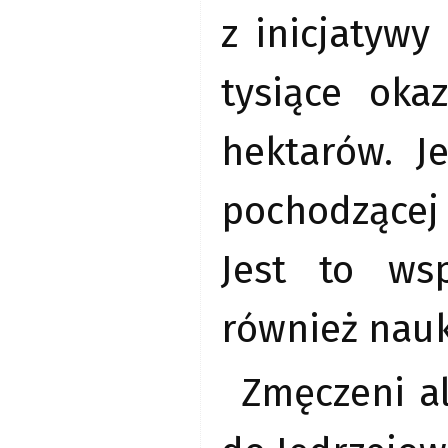
z inicjatywy
tysiące oka
hektarów. J
pochodzącej 
Jest to ws
również nauk
Zmęczeni al