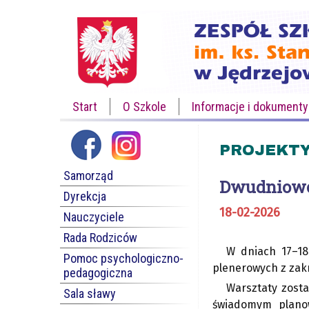
Start
O Szkole
Informacje i dokumenty
PROJEKTY
Samorząd
Dwudniowe
Dyrekcja
18-02-2026
Nauczyciele
Rada Rodziców
W dniach 17–18
Pomoc psychologiczno-
plenerowych z zak
pedagogiczna
Warsztaty zost
Sala sławy
świadomym planow