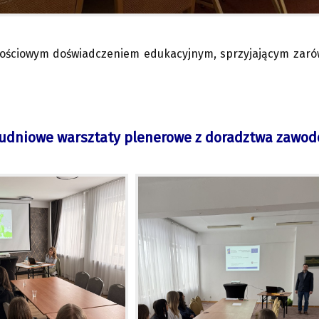
tościowym doświadczeniem edukacyjnym, sprzyjającym zaró
dniowe warsztaty plenerowe z doradztwa zawodo