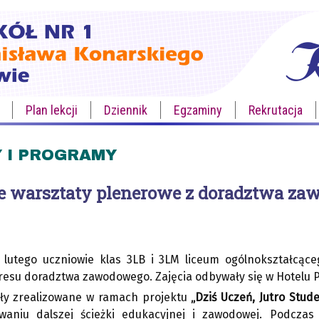
Plan lekcji
Dziennik
Egzaminy
Rekrutacja
 I PROGRAMY
 warsztaty plenerowe z doradztwa za
 lutego uczniowie klas 3LB i 3LM liceum ogólnokształcąc
resu doradztwa zawodowego. Zajęcia odbywały się w Hotelu 
ały zrealizowane w ramach projektu
„Dziś Uczeń, Jutro Stud
aniu dalszej ścieżki edukacyjnej i zawodowej. Podczas 