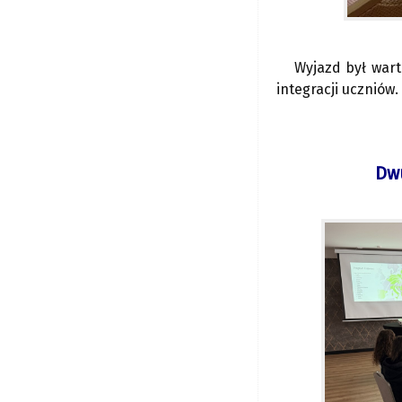
Wyjazd był war
integracji uczniów.
Dwu