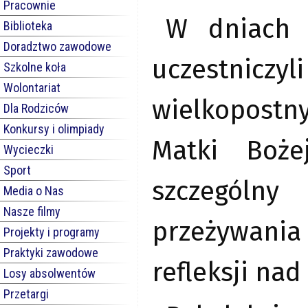
Pracownie
W dniach 
Biblioteka
Doradztwo zawodowe
uczestnic
Szkolne koła
Wolontariat
wielkopostn
Dla Rodziców
Konkursy i olimpiady
Matki Boże
Wycieczki
Sport
szczególny
Media o Nas
Nasze filmy
przeżywania
Projekty i programy
Praktyki zawodowe
refleksji na
Losy absolwentów
Przetargi