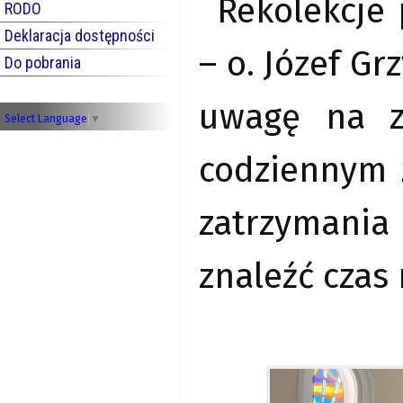
Rekolekcje 
RODO
Deklaracja dostępności
– o. Józef G
Do pobrania
uwagę na zn
Select Language
▼
codziennym 
zatrzymani
znaleźć czas 