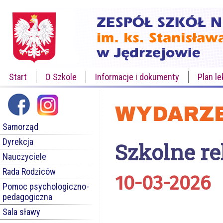
Start
O Szkole
Informacje i dokumenty
Plan le
WYDARZE
Samorząd
Dyrekcja
Szkolne re
Nauczyciele
Rada Rodziców
10-03-2026
Pomoc psychologiczno-
pedagogiczna
Sala sławy