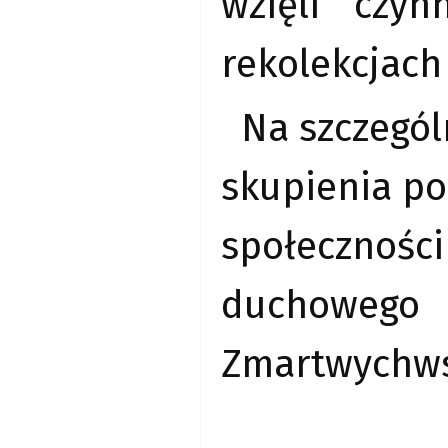
wzięli czyn
rekolekcjach
Na szczegól
skupienia po
społeczności
duchowe
Zmartwychws