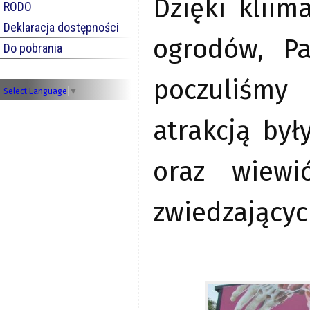
Dzięki klii
RODO
Deklaracja dostępności
ogrodów, Pa
Do pobrania
poczuliśmy
Select Language
▼
atrakcją był
oraz wiewi
zwiedzającyc