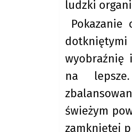
ludzki organ
Pokazanie 
dotkniętym
wyobraźnię 
na lepsze
zbalansowany
świeżym powi
zamkniętej p