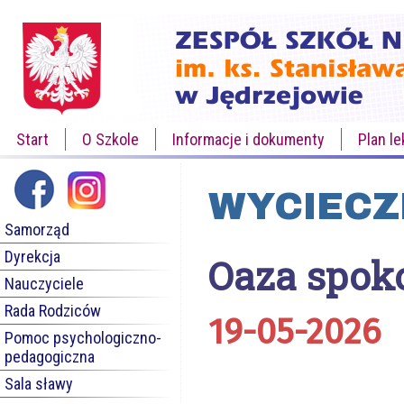
Start
O Szkole
Informacje i dokumenty
Plan le
WYCIECZ
Samorząd
Dyrekcja
Oaza spoko
Nauczyciele
Rada Rodziców
19-05-2026
Pomoc psychologiczno-
pedagogiczna
Sala sławy