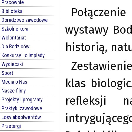
Pracownie
Połączenie
Biblioteka
Doradztwo zawodowe
wystawy Bod
Szkolne koła
Wolontariat
historią, nat
Dla Rodziców
Konkursy i olimpiady
Zestawieni
Wycieczki
Sport
klas biolog
Media o Nas
Nasze filmy
refleksji 
Projekty i programy
Praktyki zawodowe
intrygujące
Losy absolwentów
Przetargi