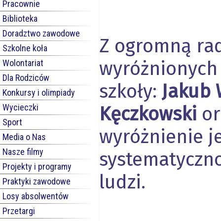
Pracownie
Biblioteka
Doradztwo zawodowe
Z ogromną rad
Szkolne koła
wyróżnionych 
Wolontariat
Dla Rodziców
szkoły:
Jakub 
Konkursy i olimpiady
Wycieczki
Kęczkowski
or
Sport
wyróżnienie je
Media o Nas
Nasze filmy
systematyczno
Projekty i programy
ludzi.
Praktyki zawodowe
Losy absolwentów
Przetargi