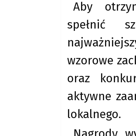
Aby otrzy
spełnić s
najważniejs
wzorowe zach
oraz konku
aktywne zaa
lokalnego.
Nagrody wy