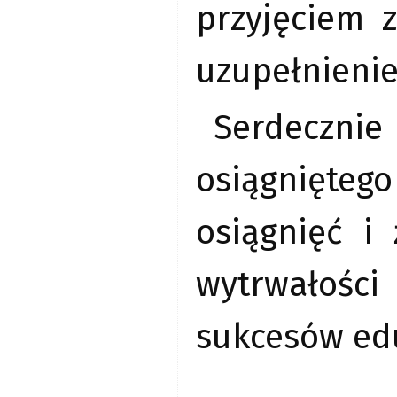
przyjęciem 
uzupełnienie
Serdeczni
osiągnięte
osiągnięć i
wytrwałośc
sukcesów edu