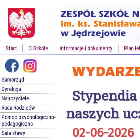
Start
O Szkole
Informacje i dokumenty
Plan le
WYDARZE
Samorząd
Dyrekcja
Stypendia 
Nauczyciele
Rada Rodziców
naszych uc
Pomoc psychologiczno-
pedagogiczna
02-06-2026
Sala sławy