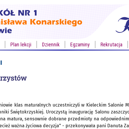
Plan lekcji
Dziennik
Egzaminy
Rekrutacja
I
urzystów
niowie klas maturalnych uczestniczyli w Kieleckim Salonie 
hniki Świętokrzyskiej. Uroczystą inaugurację Salonu zaszcz
ana matura, sensownie dobrane przedmioty na odpowiednim
zecież ważna życiowa decyzja" - przekonywała pani Danuta Z