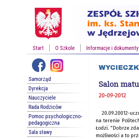
Start
O Szkole
Informacje i dokumenty
WYCIECZK
Samorząd
Salon mat
Dyrekcja
20-09-2012
Nauczyciele
Rada Rodziców
20.09.20012-ucz
Pomoc psychologiczno-
na terenie Politec
pedagogiczna
Łodzi. "Dobrze zd
Sala sławy
możliwości a to pr