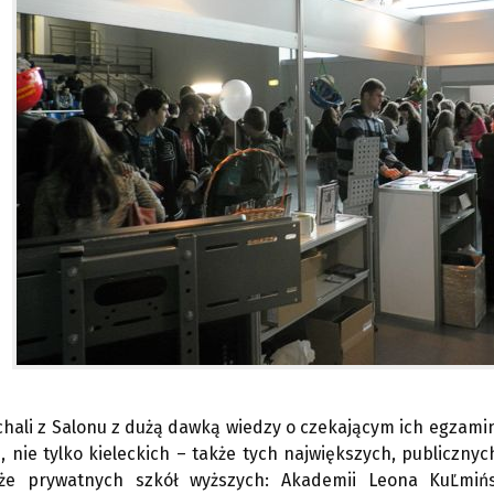
chali z Salonu z dużą dawką wiedzy o czekającym ich egzamin
, nie tylko kieleckich – także tych największych, publicznych
że prywatnych szkół wyższych: Akademii Leona KuĽmińsk