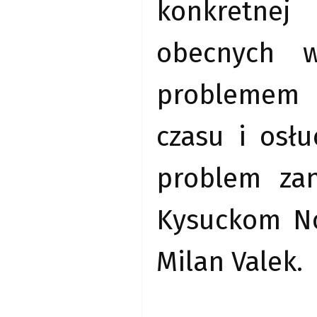
konkretnej
obecnych w
problemem b
czasu i osł
problem zan
Kysuckom No
Milan Valek.