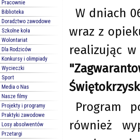
Pracownie
W dniach 06
Biblioteka
Doradztwo zawodowe
wraz z opiek
Szkolne koła
Wolontariat
realizując w
Dla Rodziców
Konkursy i olimpiady
"Zagwaran
Wycieczki
Sport
Świętokrzysk
Media o Nas
Nasze filmy
Program p
Projekty i programy
Praktyki zawodowe
również wy
Losy absolwentów
Przetargi