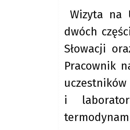
Wizyta na 
dwóch częśc
Słowacji or
Pracownik n
uczestników
i laborato
termodynamik