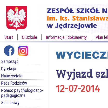
Start
O Szkole
Informacje i dokumenty
Plan le
WYCIECZ
Samorząd
Dyrekcja
Wyjazd sz
Nauczyciele
Rada Rodziców
12-07-2014
Pomoc psychologiczno-
pedagogiczna
Sala sławy