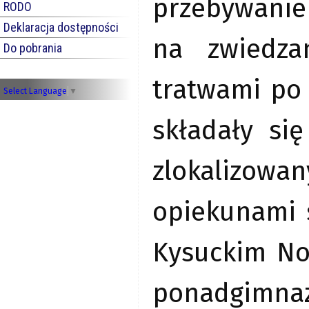
przebywanie 
RODO
Deklaracja dostępności
na zwiedza
Do pobrania
tratwami po 
Select Language
▼
składały si
zlokalizowan
opiekunami s
Kysuckim No
ponadgimnaz