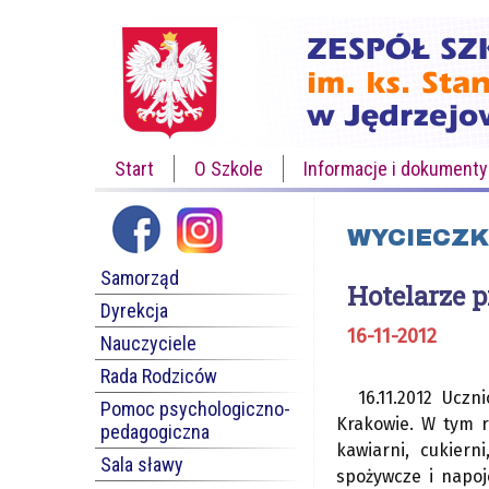
Start
O Szkole
Informacje i dokumenty
WYCIECZK
Samorząd
Hotelarze 
Dyrekcja
16-11-2012
Nauczyciele
Rada Rodziców
16.11.2012 Ucz
Pomoc psychologiczno-
Krakowie. W tym r
pedagogiczna
kawiarni, cukiern
Sala sławy
spożywcze i napoj