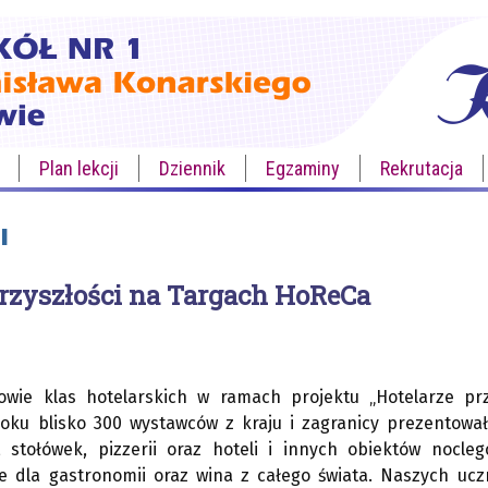
Plan lekcji
Dziennik
Egzaminy
Rekrutacja
I
przyszłości na Targach HoReCa
niowie klas hotelarskich w ramach projektu „Hotelarze pr
oku blisko 300 wystawców z kraju i zagranicy prezentowało
i, stołówek, pizzerii oraz hoteli i innych obiektów nocl
e dla gastronomii oraz wina z całego świata. Naszych ucz