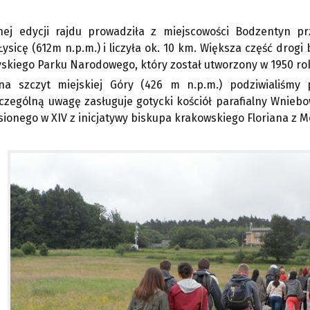
nej edycji rajdu prowadziła z miejscowości Bodzentyn p
Łysicę (612m n.p.m.) i liczyła ok. 10 km. Większa część drogi
skiego Parku Narodowego, który został utworzony w 1950 ro
na szczyt miejskiej Góry (426 m n.p.m.) podziwialiśmy
czególną uwagę zasługuje gotycki kościół parafialny Wniebo
ionego w XIV z inicjatywy biskupa krakowskiego Floriana z M