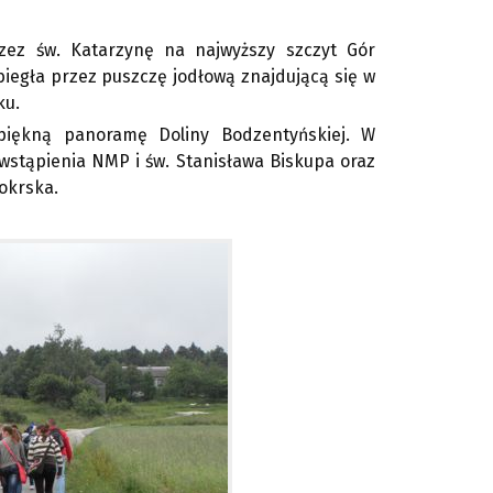
rzez św. Katarzynę na najwyższy szczyt Gór
 biegła przez puszczę jodłową znajdującą się w
ku.
 piękną panoramę Doliny Bodzentyńskiej. W
wstąpienia NMP i św. Stanisława Biskupa oraz
okrska.