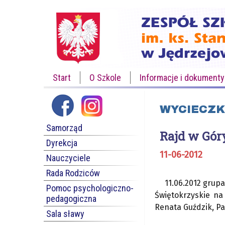
Start
O Szkole
Informacje i dokumenty
WYCIECZK
Samorząd
Rajd w Gór
Dyrekcja
11-06-2012
Nauczyciele
Rada Rodziców
11.06.2012 grup
Pomoc psychologiczno-
Świętokrzyskie na
pedagogiczna
Renata Guździk, Pau
Sala sławy