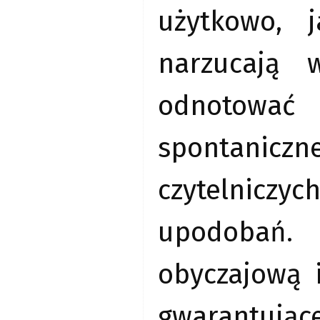
użytkowo, 
narzucają 
odnotować 
spontanic
czytelniczy
upodobań. 
obyczajową 
gwarantują