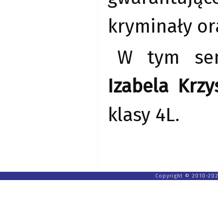
kryminały or
W tym seme
Izabela Krzys
klasy 4L.
Copyright © 2010-202