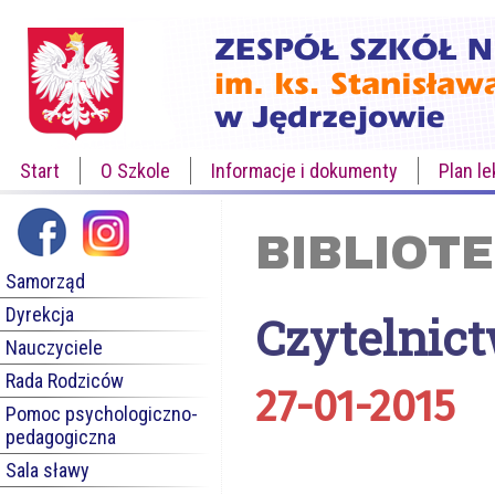
Start
O Szkole
Informacje i dokumenty
Plan le
BIBLIOT
Samorząd
Dyrekcja
Czytelnic
Nauczyciele
Rada Rodziców
27-01-2015
Pomoc psychologiczno-
pedagogiczna
Sala sławy