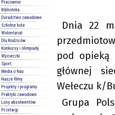
Pracownie
Biblioteka
Doradztwo zawodowe
Dnia 22 ma
Szkolne koła
Wolontariat
przedmiotow
Dla Rodziców
Konkursy i olimpiady
pod opieką 
Wycieczki
Sport
głównej si
Media o Nas
Nasze filmy
Wełeczu k/B
Projekty i programy
Praktyki zawodowe
Grupa Pols
Losy absolwentów
Przetargi