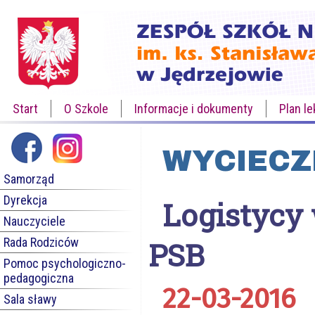
Start
O Szkole
Informacje i dokumenty
Plan le
WYCIECZ
Samorząd
Dyrekcja
Logistycy
Nauczyciele
Rada Rodziców
PSB
Pomoc psychologiczno-
pedagogiczna
22-03-2016
Sala sławy