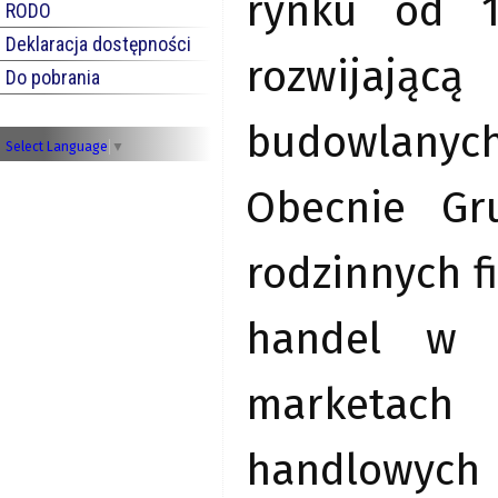
rynku od 14
RODO
Deklaracja dostępności
rozwijając
Do pobrania
budowlanych
Select Language
▼
Obecnie Gr
rodzinnych f
handel w 
marketach
handlowych 