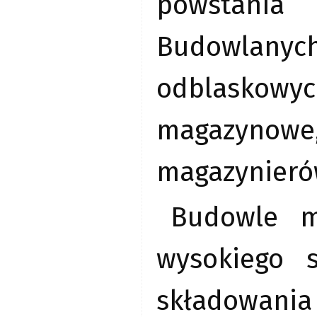
powstania 
Budowlany
odblaskowych
magazynowe, 
magazynieró
Budowle m
wysokiego s
składowan