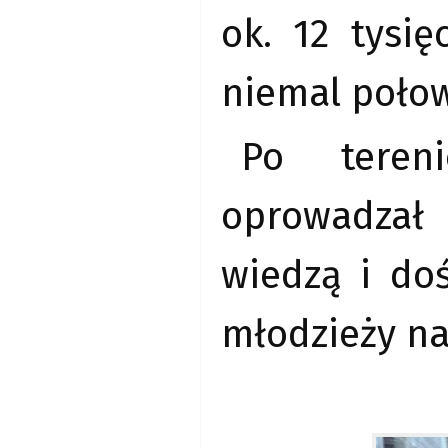
ok. 12 tysi
niemal poło
Po tereni
oprowadzał 
wiedzą i do
młodzieży na