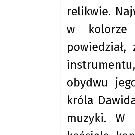
relikwie. Na
w kolorze 
powiedział,
instrument
obydwu jego
króla Dawida
muzyki. W 