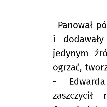
Panował pó
i dodawały
jedynym źr
ogrzać, twor
- Edwarda 
zaszczycił