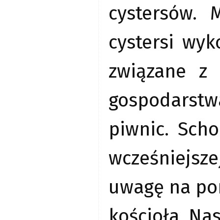
cystersów. 
cystersi wy
związane z
gospodarst
piwnic. Sch
wcześniejsz
uwagę na po
kościoła. Na