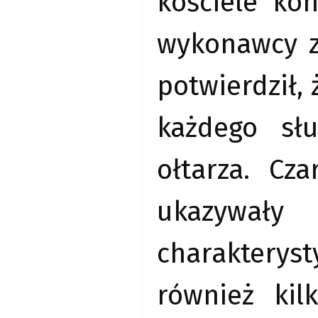
kościele ko
wykonawcy z
potwierdził,
każdego słu
ołtarza. Cz
ukazywały
charakterys
również kil