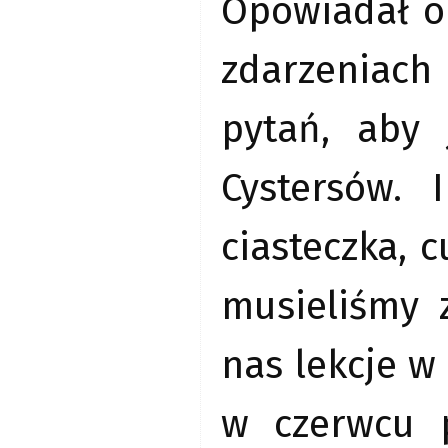
Opowiadał o
zdarzeniac
pytań, aby 
Cystersów. 
ciasteczka, c
musieliśmy 
nas lekcje w
w czerwcu 