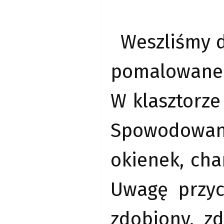
Weszliśmy d
pomalowane 
W klasztorze
Spowodowan
okienek, cha
Uwagę przyc
zdobiony, z