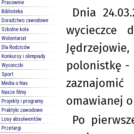
Pracownie
Dnia 24.03
Biblioteka
Doradztwo zawodowe
wycieczce 
Szkolne koła
Wolontariat
Jędrzejowie
Dla Rodziców
Konkursy i olimpiady
polonistkę -
Wycieczki
Sport
zaznajomić
Media o Nas
Nasze filmy
omawianej ob
Projekty i programy
Praktyki zawodowe
Po pierwsze
Losy absolwentów
Przetargi