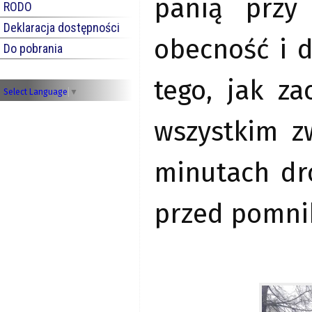
panią przy 
RODO
Deklaracja dostępności
obecność i 
Do pobrania
tego, jak z
Select Language
▼
wszystkim z
minutach dro
przed pomnik