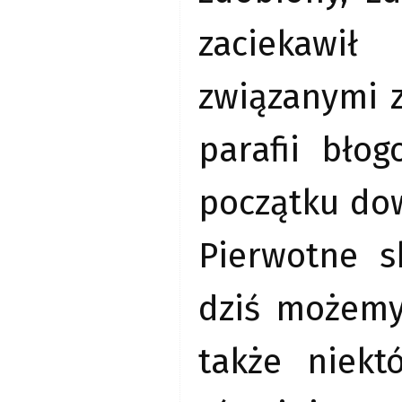
zaciekawił
związanymi z
parafii bło
początku dow
Pierwotne s
dziś możemy
także niekt