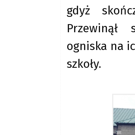
gdyż skońc
Przewinął 
ogniska na ic
szkoły.