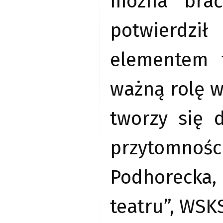
można brać
potwierdzi
elementem t
ważną rolę w
tworzy się 
przytomnośc
Podhorecka
teatru”, WSK