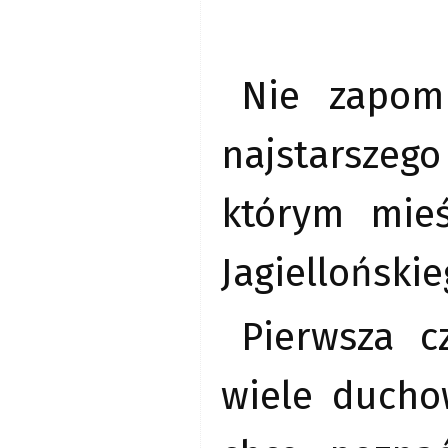
Nie zapomn
najstarszeg
którym mie
Jagiellońskie
Pierwsza c
wiele ducho