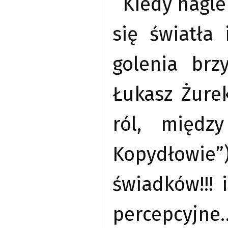
Kiedy nagle
się światła
golenia brz
Łukasz Żure
ról, międz
Kopydłowie
świadków!!!
percepcyjn