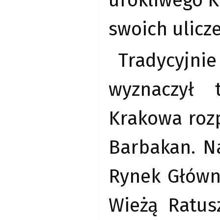
urokliwego K
swoich ulicz
Tradycyjni
wyznaczył 
Krakowa roz
Barbakan. Na
Rynek Główn
Wieżą Ratus