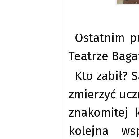
Ostatnim p
Teatrze Baga
Kto zabił? 
zmierzyć uczn
znakomitej k
kolejna ws