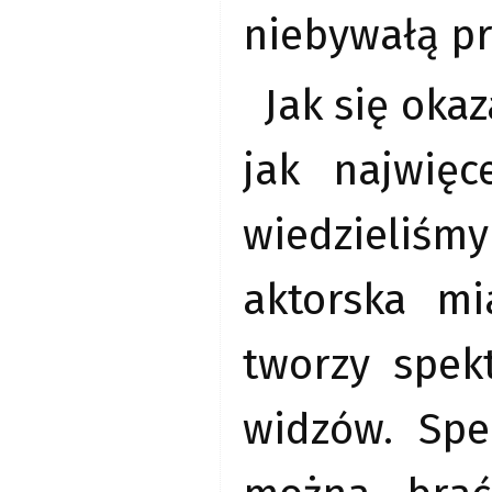
niebywałą pr
Jak się oka
jak najwięc
wiedzieliś
aktorska mi
tworzy spek
widzów. Spe