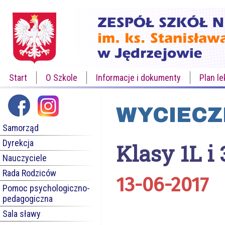
Start
O Szkole
Informacje i dokumenty
Plan le
WYCIECZ
Samorząd
Dyrekcja
Klasy 1L i
Nauczyciele
Rada Rodziców
13-06-2017
Pomoc psychologiczno-
pedagogiczna
Sala sławy