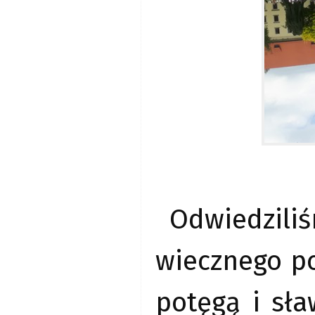
Odwiedzili
wiecznego p
potęgą i sła