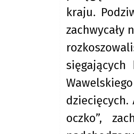
kraju. Podzi
zachwycały n
rozkoszowa
sięgających
Wawelskiego 
dziecięcych.
oczko”, za