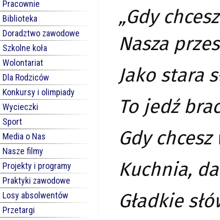
Pracownie
„Gdy chcesz
Biblioteka
Doradztwo zawodowe
Nasza przes
Szkolne koła
Wolontariat
Jako stara 
Dla Rodziców
Konkursy i olimpiady
To jedź bra
Wycieczki
Sport
Gdy chcesz 
Media o Nas
Nasze filmy
Kuchnia, da
Projekty i programy
Praktyki zawodowe
Gładkie słó
Losy absolwentów
Przetargi