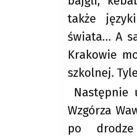
bajgli, keb
także języ
świata… A 
Krakowie mo
szkolnej. Ty
Następnie 
Wzgórza Wawe
po drodze 