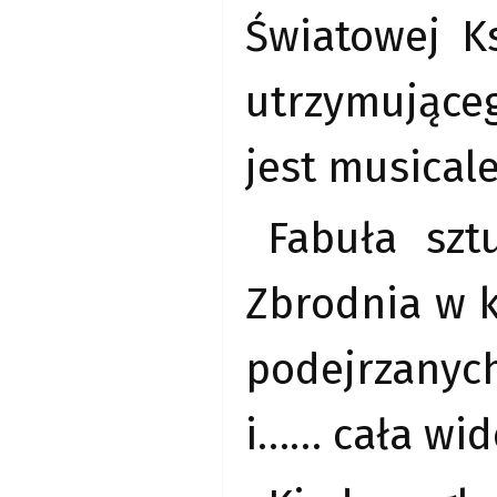
Światowej K
utrzymująceg
jest musical
Fabuła sz
Zbrodnia w k
podejrzanych
i…… cała wi