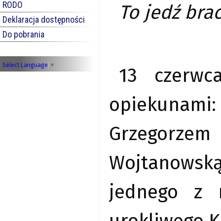
RODO
To jedź bra
Deklaracja dostępności
Do pobrania
Select Language
▼
13 czerwc
opiekunam
Grzegorzem
Wojtanowską
jednego z 