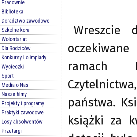
Pracownie
Biblioteka
Doradztwo zawodowe
Wreszcie d
Szkolne koła
Wolontariat
oczekiwane
Dla Rodziców
Konkursy i olimpiady
ramach N
Wycieczki
Sport
Czytelnict
Media o Nas
Nasze filmy
państwa. Ksi
Projekty i programy
Praktyki zawodowe
książki za 
Losy absolwentów
Przetargi