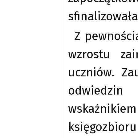
sfinalizował
Z pewnością
wzrostu zai
uczniów. Za
odwiedzin 
wskaźniki
księgozbior