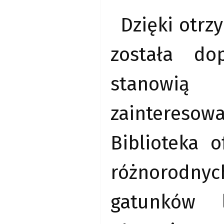
Dzięki otr
została do
stanowi
zainteresow
Biblioteka o
różnorodnych
gatunków l