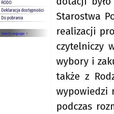
dotacji był
RODO
Deklaracja dostępności
Starostwa P
Do pobrania
realizacji p
Select Language
▼
czytelniczy 
wybory i zak
także z Rod
wypowiedzi 
podczas rozm