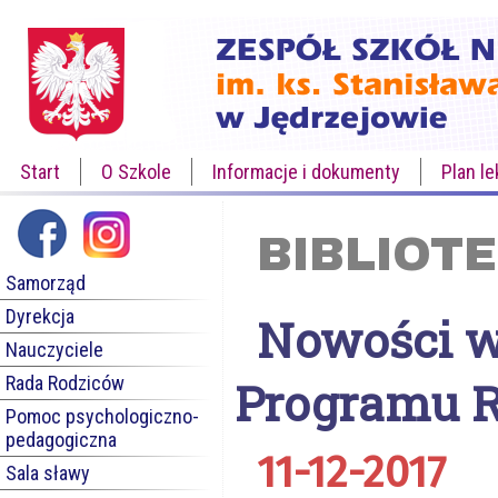
Start
O Szkole
Informacje i dokumenty
Plan le
BIBLIOT
Samorząd
Dyrekcja
Nowości 
Nauczyciele
Rada Rodziców
Programu R
Pomoc psychologiczno-
pedagogiczna
11-12-2017
Sala sławy