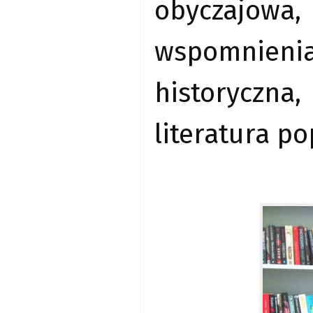
obyczajowa
wspomnienia,
historyczn
literatura p