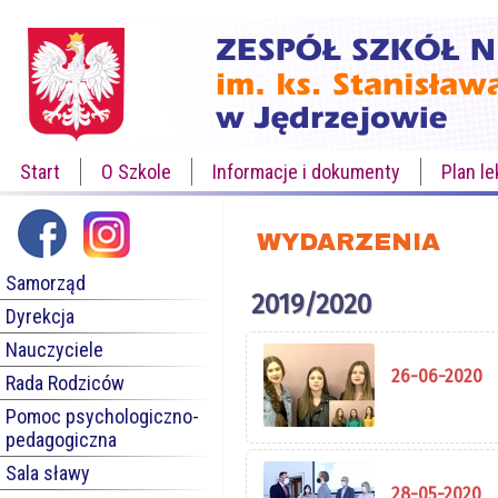
Start
O Szkole
Informacje i dokumenty
Plan le
WYDARZENIA
Samorząd
2019/2020
Dyrekcja
Nauczyciele
26-06-2020
Rada Rodziców
Pomoc psychologiczno-
pedagogiczna
Sala sławy
28-05-2020