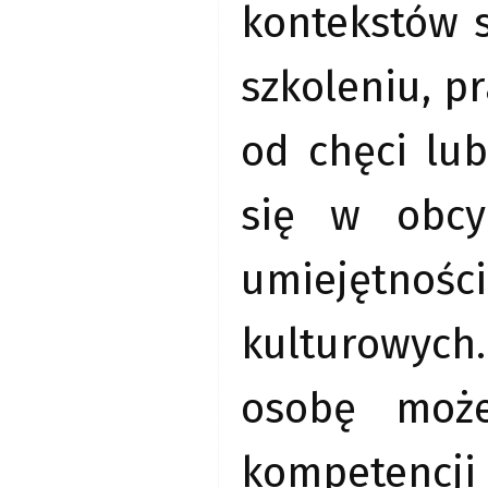
kontekstów s
szkoleniu, p
od chęci lu
się w obcy
umiejętnośc
kulturowych
osobę może
kompetencj