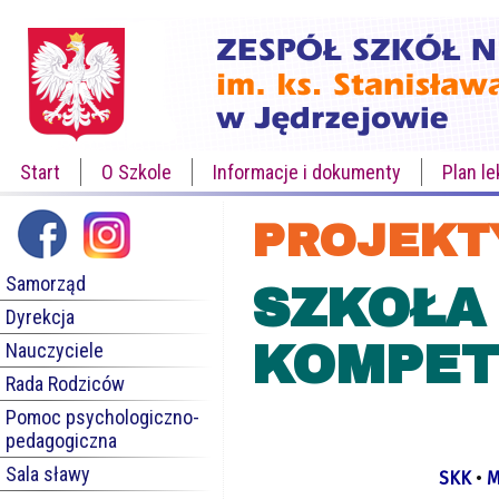
Start
O Szkole
Informacje i dokumenty
Plan le
PROJEKT
Samorząd
SZKOŁA
Dyrekcja
KOMPET
Nauczyciele
Rada Rodziców
Pomoc psychologiczno-
pedagogiczna
Sala sławy
SKK
•
M