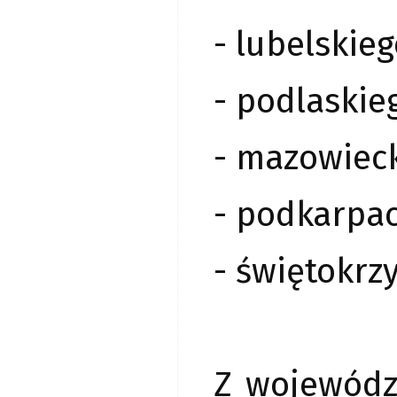
- lubelskieg
- podlaskie
- mazowieck
- podkarpac
- świętokrz
Z wojewódz