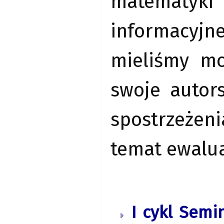
matematyki 
informacyj
mieliśmy mo
swoje autor
spostrzeżen
temat ewalua
I cykl Semi