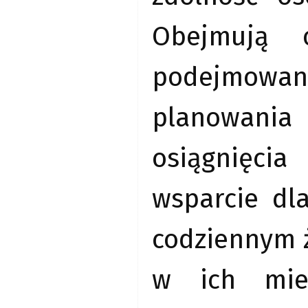
Obejmują o
podejmowa
planowania 
osiągnięci
wsparcie dl
codziennym ż
w ich mie