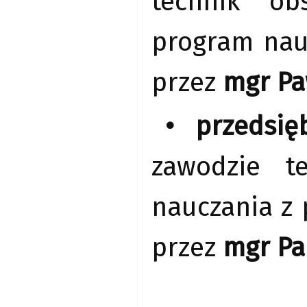
technik ob
program nau
przez
mgr Pa
• przedsię
zawodzie t
nauczania z
przez
mgr Pa