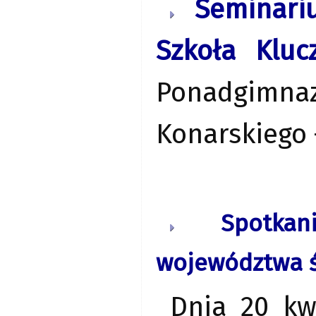
Seminari
Szkoła Klu
Ponadgimna
Konarskiego 
Spotkani
województwa ś
Dnia 20 kw