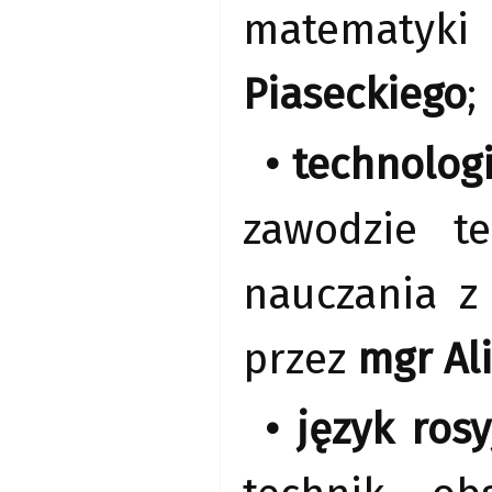
matematyki
Piaseckiego
;
• technolog
zawodzie te
nauczania z
przez
mgr Al
• język rosy