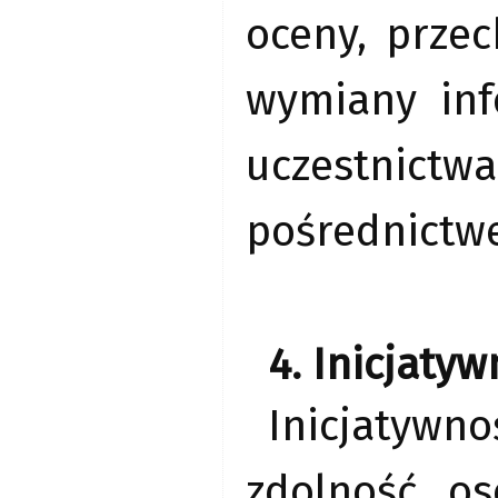
oceny, prze
wymiany inf
uczestnic
pośrednictw
4. Inicjatyw
Inicjatyw
zdolność o