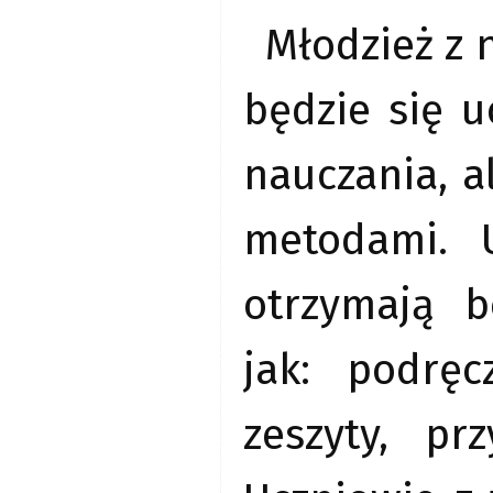
Młodzież z 
będzie się 
nauczania, 
metodami. 
otrzymają b
jak: podręc
zeszyty, pr