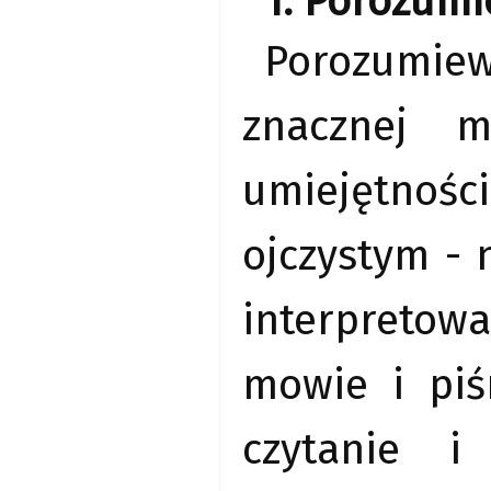
1. Porozumi
Porozumiewa
znacznej 
umiejętnoś
ojczystym - 
interpretowan
mowie i piś
czytanie i