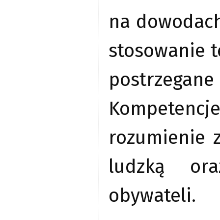
na dowodach
stosowanie t
postrzegan
Kompetencje
rozumienie 
ludzką ora
obywateli.