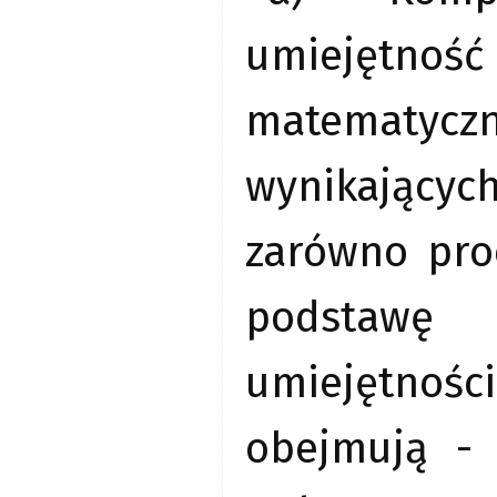
umiejętność
matematycz
wynikającyc
zarówno proc
podstawę
umiejętnośc
obejmują -