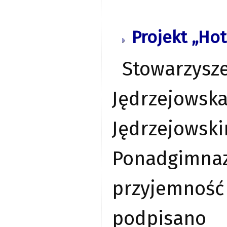
Projekt „Hot
Stowarzysz
Jędrzejowsk
Jędrzejow
Ponadgimnazj
przyjemnoś
podpisano 