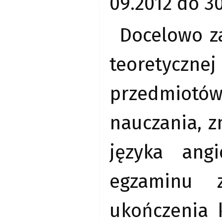
09.2012 do 30
Docelowo z
teoretyczn
przedmiotó
nauczania, 
języka ang
egzaminu z
ukończenia 