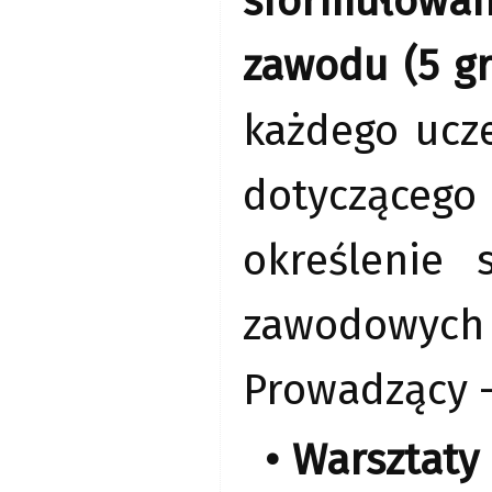
sformułowan
zawodu (5 gr
każdego ucz
dotyczącego
określenie 
zawodowych 
Prowadzący -
• Warsztat