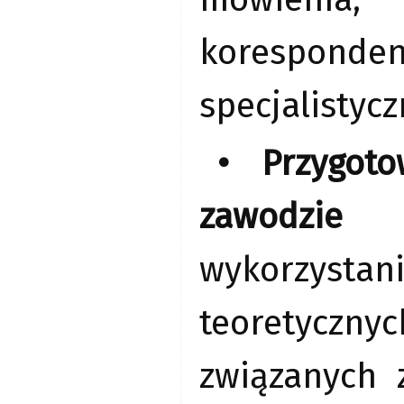
korespond
specjalistyc
• Przygot
zawodzie 
wykorzys
teoretyczn
związanych 