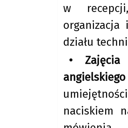
w recepcji
organizacja 
działu techn
• Zajęcia
angielskiego
umiejętnośc
naciskiem n
mówienia,