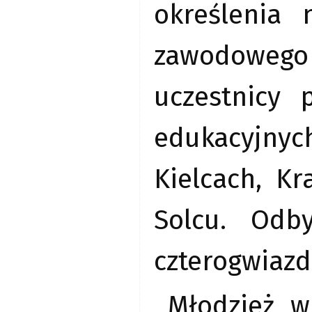
określenia 
zawodowego
uczestnicy 
edukacyjnyc
Kielcach, K
Solcu. Odb
czterogwiazd
Młodzież w