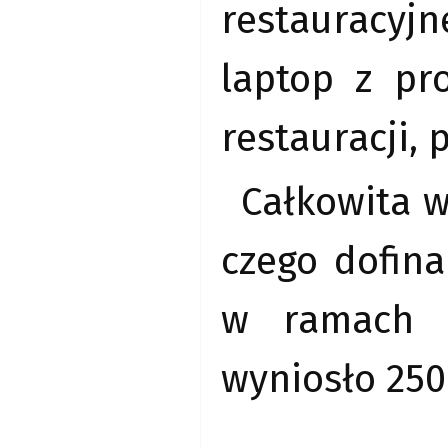
restauracyj
laptop z pr
restauracji, 
Całkowita w
czego dofin
w ramach E
wyniosło 250 