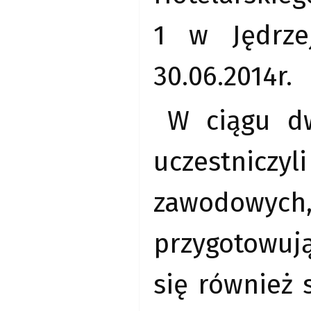
1 w Jędrze
30.06.2014r.
W ciągu dw
uczestnic
zawodowyc
przygotowuj
się również