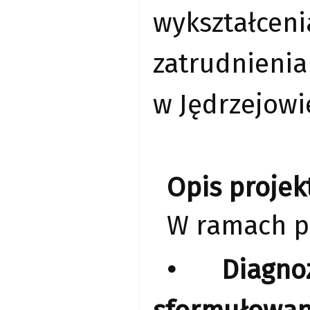
wykształceni
zatrudnieni
w Jędrzejowie
Opis projek
W ramach pr
• Diagno