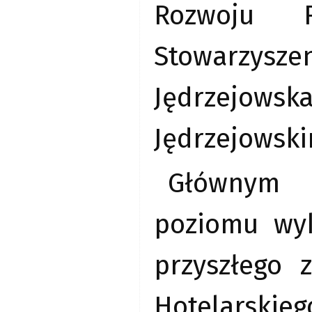
Rozwoju R
Stowarzysze
Jędrzejowsk
Jędrzejowski
Głównym c
poziomu wyk
przyszłego 
Hotelarskie