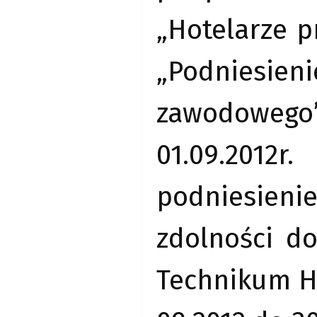
„Hotelarze p
„Podniesien
zawodowego”
01.09.201
podniesieni
zdolności d
Technikum Ho