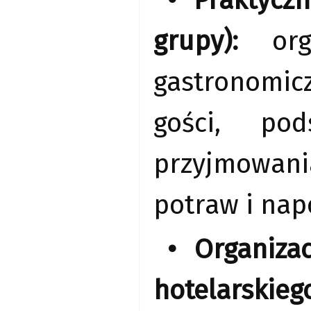
• Praktycz
grupy):
orga
gastronomic
gości, pod
przyjmowani
potraw i nap
• Organiza
hotelarskiego