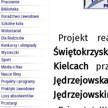
Pracownie
Biblioteka
Doradztwo zawodowe
Szkolne koła
Wolontariat
Projekt r
Dla Rodziców
Konkursy i olimpiady
Świętokrzy
Wycieczki
Sport
Kielcach
pr
Media o Nas
Nasze filmy
Jędrzejowsk
Projekty i programy
Praktyki zawodowe
Jędrzejowsk
Losy absolwentów
Przetargi