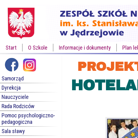
Start
O Szkole
Informacje i dokumenty
Plan le
PROJEK
Samorząd
HOTELA
Dyrekcja
Nauczyciele
Rada Rodziców
Pomoc psychologiczno-
pedagogiczna
Sala sławy