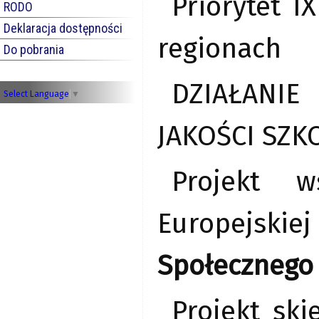
Priorytet I
RODO
Deklaracja dostępności
regionach
Do pobrania
DZIAŁANIE
Select Language
▼
JAKOŚCI SZ
Projekt w
Europejsk
Społecznego
Projekt sk