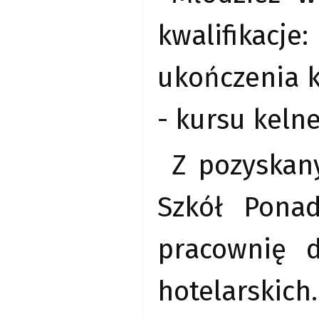
kwalifikacje
ukończenia 
- kursu kelne
Z pozyskan
Szkół Pona
pracownię 
hotelarski